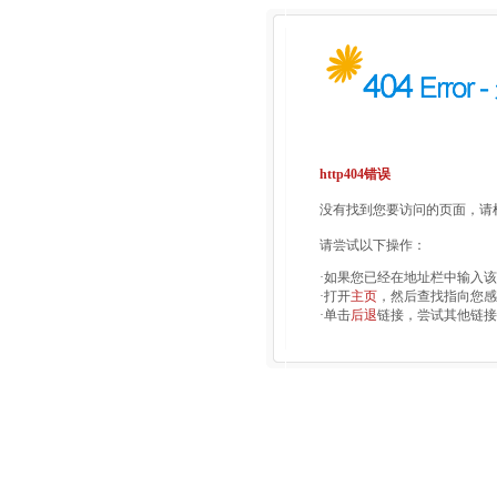
http404错误
没有找到您要访问的页面，请检
请尝试以下操作：
·如果您已经在地址栏中输入
·打开
主页
，然后查找指向您感
·单击
后退
链接，尝试其他链接