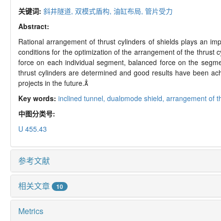
关键词:
斜井隧道,
双模式盾构,
油缸布局,
管片受力
Abstract:
Rational arrangement of thrust cylinders of shields plays an impo
conditions for the optimization of the arrangement of the thrust cy
force on each individual segment, balanced force on the segm
thrust cylinders are determined and good results have been achi
projects in the future.
Key words:
inclined tunnel,
dualmode shield,
arrangement of th
中图分类号:
U 455.43
参考文献
相关文章
10
Metrics