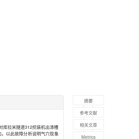
摘要
参考文献
相关文章
库拉米隧道312挖装机出渣槽
力。以此故障分析说明气穴现象
Metrics