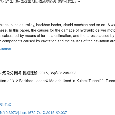
气穴产生的原因提出预防措施以防类似情况发生。
nes, such as trolley, backhoe loader, shield machine and so on. A wi
these. In this paper, the causes for the damage of hydraulic deliver mo
 is calculated by means of formula estimation, and the stress caused by 
ic components caused by cavitation and the causes of the cavitation ar
vitation
[J]. 隧道建设, 2015, 35(S2): 205-208.
ion of 312 Backhoe Loader Motor’s Used in Kulami Tunnel[J]. Tunne
BibTeX
CN/10.3973/j.issn.1672-741X.2015.S2.037