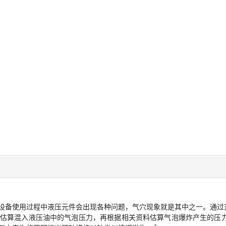
设备使用过程中液压元件会出现各种问题，气穴现象就是其中之一。通过对
估算混入液压油中的气泡压力，再根据相关资料估算气泡爆炸产生的压