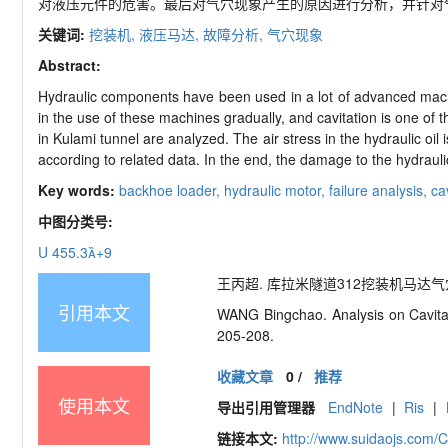
对液压元件的危害。最后对气穴现象产生的原因进行分析，并针对
关键词:
挖装机,
液压马达,
故障分析,
气穴现象
Abstract:
Hydraulic components have been used in a lot of advanced machi
in the use of these machines gradually, and cavitation is one of 
in Kulami tunnel are analyzed. The air stress in the hydraulic oil
according to related data. In the end, the damage to the hydraul
Key words:
backhoe loader,
hydraulic motor,
failure analysis,
ca
中图分类号:
U 455.3+9
王丙超. 库拉米隧道312挖装机马达气穴现象分析
引用本文
WANG Bingchao. Analysis on Cavitat
205-208.
收藏文章
0
/
推荐
使用本文
导出引用管理器
EndNote
|
Ris
|
链接本文:
http://www.suidaojs.com/