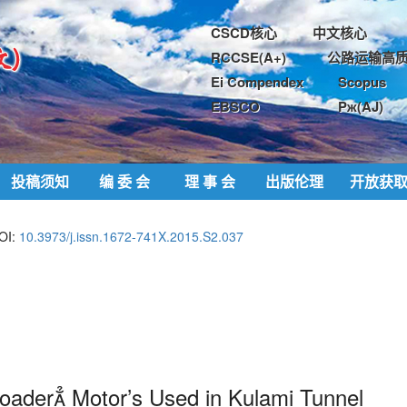
CSCD核心
中文核心
RCCSE(A+)
公路运输高质
Ei Compendex
Scopus
EBSCO
Pж(AJ)
投稿须知
编 委 会
理 事 会
出版伦理
开放获
OI:
10.3973/j.issn.1672-741X.2015.S2.037
Loader Motor’s Used in Kulami Tunnel