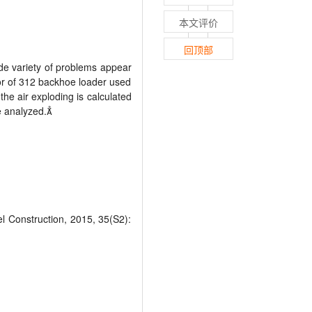
本文评价
回顶部
de variety of problems appear
tor of 312 backhoe loader used
the air exploding is calculated
e analyzed.
l Construction, 2015, 35(S2):