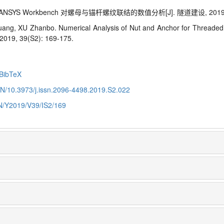
SYS Workbench 对螺母与锚杆螺纹联结的数值分析[J]. 隧道建设, 2019, 39(
ang, XU Zhanbo. Numerical Analysis of Nut and Anchor for Threade
 2019, 39(S2): 169-175.
BibTeX
CN/10.3973/j.issn.2096-4498.2019.S2.022
CN/Y2019/V39/IS2/169