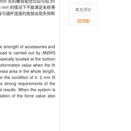
0 mm 长的螺母配合比较可知,50
5 mm 的情况下不能满足系统等
本文评价
螺母与锚杆连接的底部出现失效断
回顶部
the strength of accessories and
load is carried out by ANSYS
asically located at the bottom
eformation value when the fit
ress area in the whole length,
r the condition of 0. 2 mm fit
he strong requirements of the
al results. When the system is
ation of the force value also