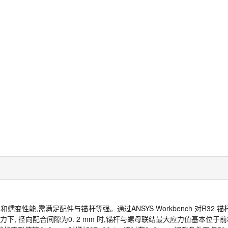
性能,需满足配件与锚杆等强。通过ANSYS Workbench 对R32
力下, 径向配合间隙为0. 2 mm 时,锚杆与螺母联结最大应力值基本位于前3