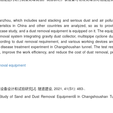
zhou, which includes sand stacking and serious dust and air polluti
ristics in China and other countries are analyzed, so as to prov
case study, and a dust removal equipment is equipped on it. The equi
emoval system integrating gravity dust collector, multi

pipe cyclone dus
ccording to dust removal requirement, and various working devices a
 disease treatment experiment in Changshoushan tunnel. The test re
 improve the work efficiency, and reduce the cost of dust removal, pr
moval equipment
试验研究[J]. 隧道建设, 2021, 41(S1): 483-.
 Study of Sand and Dust Removal Equipment
in Changshoushan Tu