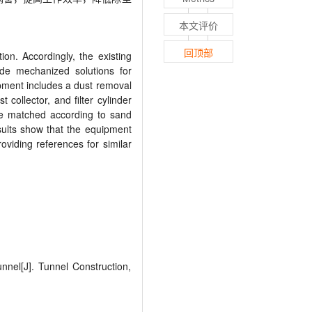
本文评价
回顶部
on. Accordingly, the existing
ide mechanized solutions for
pment includes a dust removal
t collector, and filter cylinder
re matched according to sand
sults show that the equipment
oviding references for similar
nnel
[J]. Tunnel Construction,