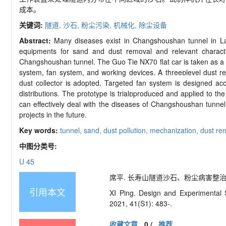
成本。
关键词:
隧道,
沙石,
粉尘污染,
机械化,
除尘设备
Abstract:
Many diseases exist in Changshoushan tunnel in Lan
equipments for sand and dust removal and relevant characte
Changshoushan tunnel. The Guo Tie NX70 flat car is taken as a 
system, fan system, and working devices. A three
level dust r
dust collector is adopted. Targeted fan system is designed a
distributions. The prototype is trial

produced and applied to the
can effectively deal with the diseases of Changshoushan tunnel,
projects in the future.
Key words:
tunnel,
sand,
dust pollution,
mechanization,
dust re
中图分类号:
U 45
席平. 长寿山隧道沙石、粉尘病害整治设备设计和
引用本文
XI Ping. Design and Experimental
2021, 41(S1): 483-.
收藏文章
0
/
推荐