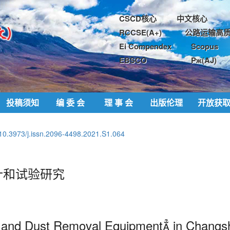
CSCD核心
中文核心
RCCSE(A+)
公路运输高质
Ei Compendex
Scopus
EBSCO
Pж(AJ)
投稿须知
编 委 会
理 事 会
出版伦理
开放获
10.3973/j.issn.2096-4498.2021.S1.064
计和试验研究
d and Dust Removal Equipment
in Changs