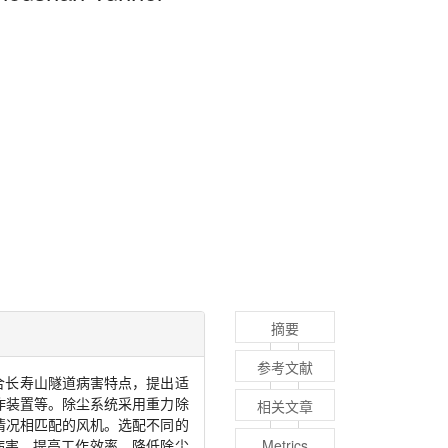
摘要
参考文献
合长寿山隧道病害特点，提出适
作装置等。除尘系统采用重力除
相关文章
情况相匹配的风机。选配不同的
病害，提高工作效率，降低除尘
Metrics