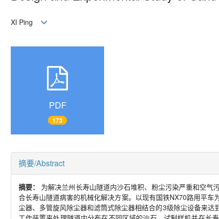
XI Ping
PDF
173
摘要/Abstract
摘要：
为解决兰州长寿山隧道内沙石堆积、粉尘污染严重和空气
合长寿山隧道病害的机械化解决方案。以现有国铁
NX70
路用平车
尘器、多管旋风除尘器和滤筒式除尘器相结合的
3
级除尘设备来达
工作装置来处理隧道内分布在不同区域的沙石。试制样机并在长寿