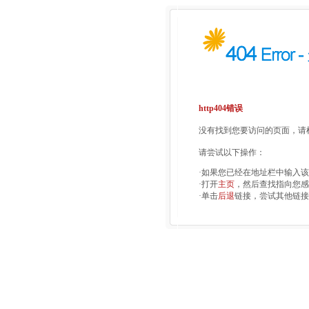
http404错误
没有找到您要访问的页面，请检
请尝试以下操作：
·如果您已经在地址栏中输入
·打开
主页
，然后查找指向您感
·单击
后退
链接，尝试其他链接