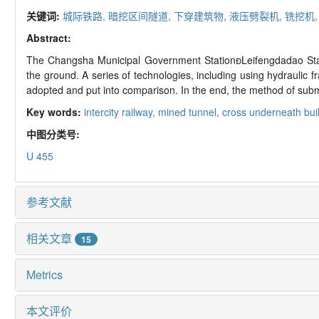
关键词:
城际铁路,
暗挖区间隧道,
下穿建筑物,
液压劈裂机,
铣挖机
Abstract:
The Changsha Municipal Government StationLeifengdadao Stat
the ground. A series of technologies, including using hydraulic
adopted and put into comparison. In the end, the method of submer
Key words:
intercity railway,
mined tunnel,
cross underneath bui
中图分类号:
U 455
参考文献
相关文章
15
Metrics
本文评价