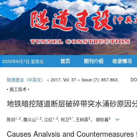
首页
期刊介绍
收录情况
2026年8月7日 星期五
隧道建设（中英文）
›› 2017, Vol. 37 ›› Issue (7): 857-863.
DO
• 施工技术 •
地铁暗挖隧道断层破碎带突水涌砂原因分
1, 2
1, 2
1, 2
3,*
3
3
陈剑
, 魏义山
, 江红
, 何卫
, 王树英
， 胡钦鑫
Causes Analysis and Countermeasures f