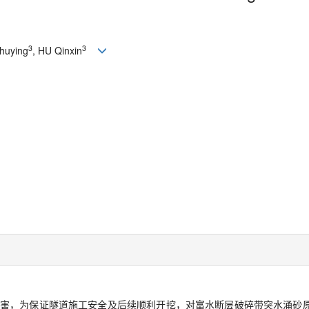
3
3
huying
, HU Qinxin
害，为保证隧道施工安全及后续顺利开挖，对富水断层破碎带突水涌砂