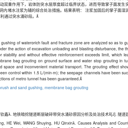
动双重作用下，岩体防突水层厚度超过临界状态，进而导致掌子面发生
洞内堵水注浆为辅的综合处治措施。结果表明： 注浆加固后的掌子面湿
道顺利通过突水涌砂段。
ushing of waterrich fault and fracture zone are analyzed so as to gu
der the action of excavation unloading and blasting disturbance, the th
r stability and without effective reinforcement exceeds limit, which 
rane bag grouting on ground surface and water stop grouting in tu
ed space and inconvenient material transport. The grouting effect sho
 been control within 1.5 L/(min·m); the seepage channels have been suc
ections of metro tunnel has been guaranteed.
inrush and sand gushing,
membrane bag grouting
钦鑫. 地铁暗挖隧道断层破碎带突水涌砂原因分析及处治技术[J]. 隧道建设, 2017
g, HE Wei, WANG Shuying, HU Qinxin. Causes Analysis and Count