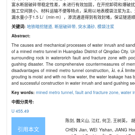
富水断层破碎带稳定性差，未进行有效加固，在开挖卸荷和爆破扰
施工空间狭小、材料运输不便等特点，采用以地表模袋注浆为主、
漏水量小于1.5 L/（min·m），渗流通道得到有效封堵，保证隧
关键词:
地铁暗挖隧道,
断层破碎带,
突水涌砂,
模袋注浆
Abstract:
The causes and mechanical processes of water inrush and sand g
of a mined metro tunnel in Huangdao District of Qingdao City. Un
surrounding rock in waterrich fault and fracture zone with poo
gushing disaster. The comprehensive countermeasures of memb
disadvantages of mined metro tunnel construction, i. e. limit
grouting is moist and with no flow water, the water leakage has
and successful construction in water inrush and sand gushing s
Key words:
mined metro tunnel,
fault and fracture zone,
water 
中图分类号:
U 455.49
陈剑, 魏义山, 江红, 何卫, 王树英， 胡
引用本文
CHEN Jian, WEI Yishan, JIANG Hon