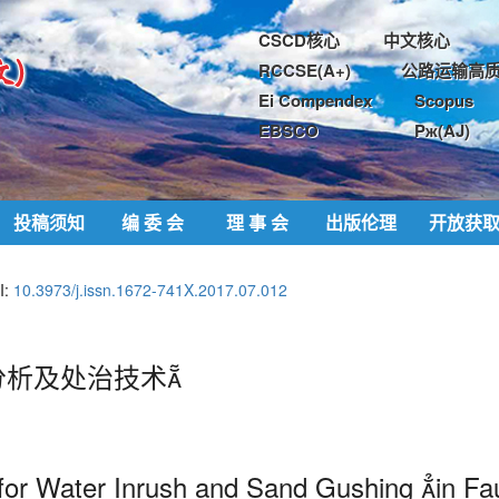
CSCD核心
中文核心
RCCSE(A+)
公路运输高质
Ei Compendex
Scopus
EBSCO
Pж(AJ)
投稿须知
编 委 会
理 事 会
出版伦理
开放获
I:
10.3973/j.issn.1672-741X.2017.07.012
析及处治技术
or Water Inrush and Sand Gushing in Fau