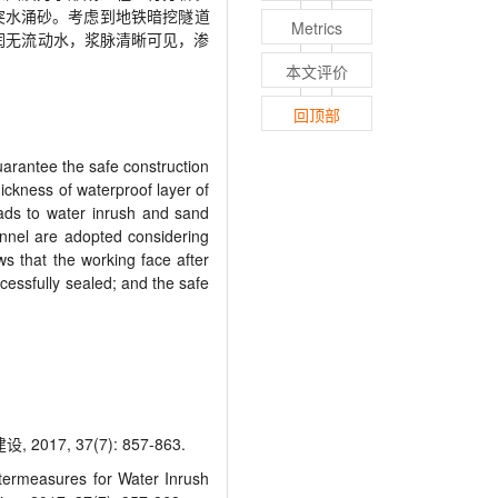
突水涌砂。考虑到地铁暗挖隧道
Metrics
润无流动水，浆脉清晰可见，渗
本文评价
回顶部
arantee the safe construction
ickness of waterproof layer of
leads to water inrush and sand
nnel are adopted considering
ws that the working face after
cessfully sealed; and the safe
, 37(7): 857-863.
ermeasures for Water Inrush