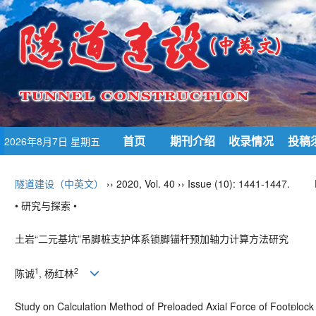
首页
期刊介绍
收录情况
投稿
2026年8月7日 星期五
隧道建设（中英文）
›› 2020, Vol. 40 ›› Issue (10): 1441-1447.
• 研究与探索 •
土岩“二元基坑”吊脚桩支护体系锁脚锚杆预加轴力计算方法研究
1
2
陈诚
,
杨红林
Study on Calculation Method of Preloaded Axial Force of Foot
loc