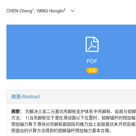
1
2
CHEN Cheng
, YANG Honglin
PDF
172
摘要/Abstract
摘要：
为解决土岩二元基坑吊脚桩支护体系中吊脚桩、岩肩与锁脚
方法：
1)
当吊脚桩位于潜在滑动面以下位置时，锁脚锚杆的预加轴
预加轴力等于滑块对吊脚桩嵌固段的推力加上岩层基坑未开挖前被
照提出的计算方法得到的锁脚锚杆预加轴力基本合理。