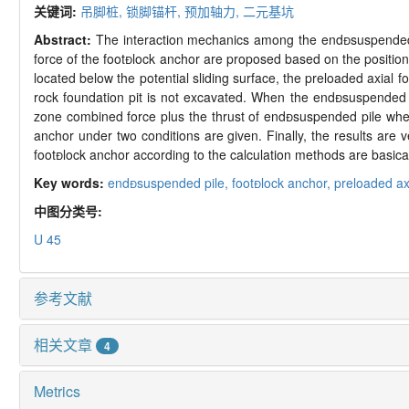
关键词:
吊脚桩,
锁脚锚杆,
预加轴力,
二元基坑
Abstract:
The interaction mechanics among the end
suspended
force of the foot

lock anchor are proposed based on the position
located below the potential sliding surface, the preloaded axial fo
rock foundation pit is not excavated. When the end

suspended p
zone combined force plus the thrust of end

suspended pile when
anchor under two conditions are given. Finally, the results are v
foot

lock anchor according to the calculation methods are basicall
Key words:
end
suspended pile,
foot
lock anchor,
preloaded ax
中图分类号:
U 45
参考文献
相关文章
4
Metrics