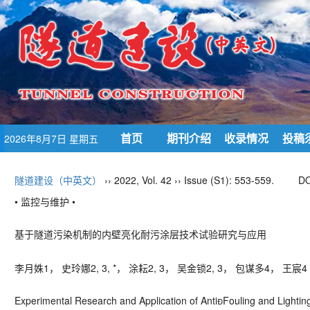
首页
期刊介绍
收录情况
投稿
2026年8月7日 星期五
隧道建设（中英文）
›› 2022, Vol. 42 ›› Issue (S1): 553-559.
DO
• 监控与维护 •
基于隧道污染机制的内壁亮化耐污涂层技术试验研究与应用
李月姝
1
， 史玲娜
2, 3, *
， 涂耘
2, 3
， 吴金锁
2, 3
， 包谋多
4
， 王宸
4
Experimental Research and Application of Anti
Fouling and Lighti