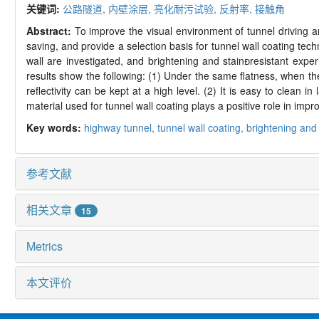
关键词:
公路隧道,
内壁涂层,
亮化耐污试验,
反射率,
接触角
Abstract:
To improve the visual environment of tunnel driving an
saving, and provide a selection basis for tunnel wall coating tech
wall are investigated, and brightening and stain
resistant expe
results show the following: (1) Under the same flatness, when the
reflectivity can be kept at a high level. (2) It is easy to clean in
material used for tunnel wall coating plays a positive role in imp
Key words:
highway tunnel,
tunnel wall coating,
brightening and 
参考文献
相关文章
15
Metrics
本文评价