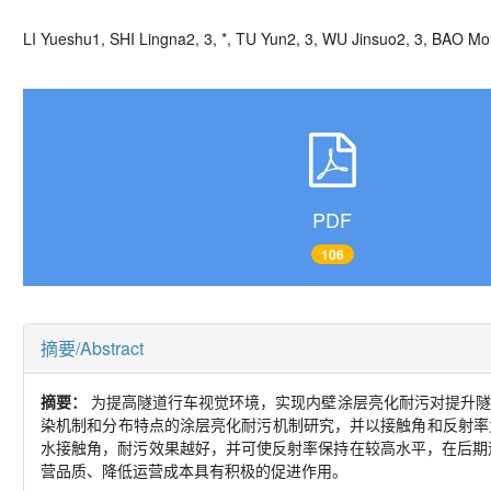
LI Yueshu
1, SHI Lingna
2, 3, *
, TU Yun
2, 3
, WU Jinsuo
2, 3
, BAO Mo
PDF
106
摘要/Abstract
摘要：
为提高隧道行车视觉环境，实现内壁涂层亮化耐污对提升隧
染机制和分布特点的涂层亮化耐污机制研究，并以接触角和反射率
水接触角，耐污效果越好，并可使反射率保持在较高水平，在后期
营品质、降低运营成本具有积极的促进作用。