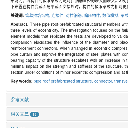
形能力。
2)
构件的极限承载力随对拉钢筋直径的增大而增大。
3)
对
下布置在构件变截面与平截面交接处时，构件的极限承载力相对更
关键词:
管幕预筑结构,
连接件,
对拉钢筋,
偏压构件,
数值模拟,
承
Abstract:
Three pipe roof-
prefabricated structural members with
three levels of eccentricity. The investigation focuses on the fa
element models that replicate the tests are developed to valida
comparison elucidates the influence of the diameter and plac
reinforcement connectors, when arranged in eccentric compressio
pipe curtain and improve the integration of steel plates with c
bearing capacity of the structure escalates with an increase in
minimal impact on the strength and stiffness of the structure, t
section under conditions of minor eccentric compression and at th
Key words:
pipe roof prefabricated structure,
connector,
transve
参考文献
相关文章
15