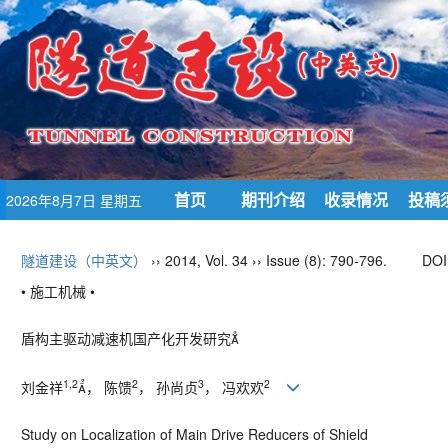
首页
期刊介绍
收录情况
投稿
2026年8月7日 星期五
隧道建设（中英文）
›› 2014, Vol. 34 ›› Issue (8): 790-796.
DOI
• 施工机械 •
盾构主驱动减速机国产化开发研究
1,2
2
3
2
刘金祥
， 陈馈
， 孙尚贞
， 冯欢欢
Study on Localization of Main Drive Reducers of Shield