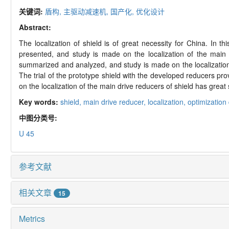
关键词:
盾构,
主驱动减速机,
国产化,
优化设计
Abstract:
The localization of shield is of great necessity for China. In 
presented, and study is made on the localization of the main
summarized and analyzed, and study is made on the localization 
The trial of the prototype shield with the developed reducers p
on the localization of the main drive reducers of shield has great
Key words:
shield,
main drive reducer,
localization,
optimization
中图分类号:
U 45
参考文献
相关文章
15
Metrics