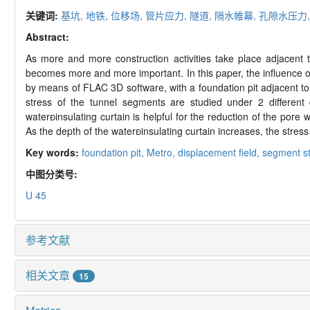
关键词:
基坑,
地铁,
位移场,
管片应力,
隧道,
隔水帷幕,
孔隙水压力
Abstract:
As more and more construction activities take place adjacent to
becomes more and more important. In this paper, the influence of
by means of FLAC 3D software, with a foundation pit adjacent to
stress of the tunnel segments are studied under 2 different 
waterinsulating curtain is helpful for the reduction of the pore 
As the depth of the waterinsulating curtain increases, the stress
Key words:
foundation pit,
Metro,
displacement field,
segment s
中图分类号:
U 45
参考文献
相关文章
15