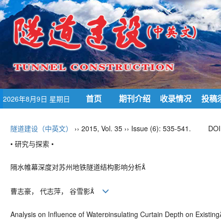
首页
期刊介绍
收录情况
投稿
2026年8月9日 星期日
隧道建设（中英文）
›› 2015, Vol. 35 ›› Issue (6): 535-541.
DOI
• 研究与探索 •
隔水帷幕深度对苏州地铁隧道结构影响分析
曹志豪， 代志萍， 谷雪影
Analysis on Influence of Waterinsulating Curtain Depth on Existi