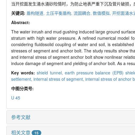
当开挖面发生涌水涌砂险情时，为防止地表严重下沉及管片破损，
关键词:
盾构隧道,
土压平衡盾构,
流固耦合,
数值模拟,
开挖面涌水
Abstract:
The water inrush and mud gushing induced large ground surface 
stratum with high water pressure. A refined numerical model 
considering fluidsolid coupling of water and soil, is establishe
stresses of segment and anchor bolt. The study results show tha
and internal stress of segment anchor bolt show nonlinear relat
induce damage of segment and yielding of anchor bolt. As a resul
Key words:
shield tunnel,
earth pressure balance (EPB) shie
settlement,
internal stress of segment,
internal stress of anchor b
中图分类号:
U 45
参考文献
相关文章
15