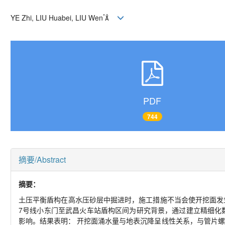
*
YE Zhi, LIU Huabei, LIU Wen

PDF
744
摘要/Abstract
摘要：
土压平衡盾构在高水压砂层中掘进时，施工措施不当会使开挖面发
7号线小东门至武昌火车站盾构区间为研究背景，通过建立精细化
影响。结果表明： 开挖面涌水量与地表沉降呈线性关系，与管片