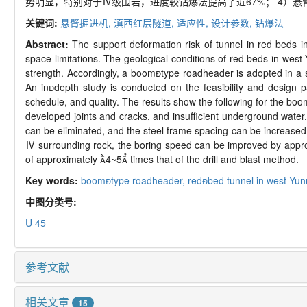
势明显，特别对于Ⅳ级围岩，进度较钻爆法提高了近
67%
；
4
）悬
关键词:
悬臂掘进机,
滇西红层隧道,
适应性,
设计参数,
钻爆法
Abstract:
The support deformation risk of tunnel in red beds i
space limitations. The geological conditions of red beds in west
strength. Accordingly, a boom

type roadheader is adopted in a 
An in

depth study is conducted on the feasibility and design
schedule, and quality. The results show the following for the boo
developed joints and cracks, and insufficient underground water.
can be eliminated, and the steel frame spacing can be increased.
Ⅳ
surrounding rock, the boring speed can be improved by approxi
of approximately

4~5

times that of the drill and blast method.
Key words:
boom
type roadheader,
red
bed tunnel in west Yu
中图分类号:
U 45
参考文献
相关文章
15