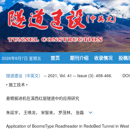
首页
期刊介绍
收录情况
投稿
2026年8月7日 星期五
隧道建设（中英文）
›› 2021, Vol. 41 ›› Issue (3): 458-466.
DOI
• 施工技术 •
悬臂掘进机在滇西红层隧道中的应用研究
朱廷宇， 王唤龙， 宋智来， 罗茂林， 张磊
Application of Boom
Type Roadheader in Red

Bed Tunnel in West