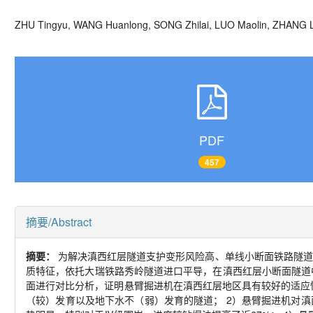
ZHU Tingyu, WANG Huanlong, SONG Zhilai, LUO Maolin, ZHAN
PDF
457
摘要/Abstract
摘要：
为解决滇西红层隧道支护变形风险高、单线小断面铁路隧道
质特征，依托大瑞铁路秀岭隧道进口平导，在滇西红层小断面隧道
面进行对比分析，证明悬臂掘进机在滇西红层地区具有较好的适应
（较）发育以及地下水不（弱）发育的隧道；
2
）悬臂掘进机对滇