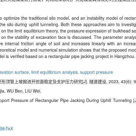
to optimize the traditional silo model, and an instability model of rect
the silo during uphill tunneling. Both these approaches aim to investig
d on the limit equilibrium theory, the pressure expression of bulkhead s
 on the stability of excavation face is discussed. The parameter analy
 internal friction angle of soil and increases linearly with an increa
heoretical model and numerical simulation shows that the proposed model
 model is verified based on a rectangular pipe jacking project in Hangzh
cavation surface,
limit equilibrium analysis,
support pressure
矩形顶管上坡掘进开挖面稳定及支护压力研究[J]. 隧道建设, 2023, 43(6): 95
ia, WU Ben, LIU Wei.
upport Pressure of Rectangular Pipe
Jacking During Uphill Tunneling [
BibTeX