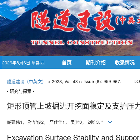
首页
期刊介绍
收录情况
2026年8月6日 星期四
隧道建设（中英文）
›› 2023, Vol. 43 ›› Issue (6): 959-967.
DO
• 研究与探索 •
矩形顶管上坡掘进开挖面稳定及支护压
臧延伟
1
， 孙华俊
2
， 严佳佳
1
， 吴奔
3
， 刘维
3, *
Excavation Surface Stability and Suppo