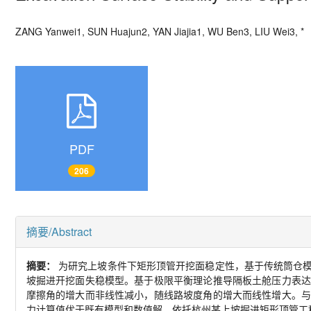
ZANG Yanwei
1, SUN Huajun
2, YAN Jiajia
1, WU Ben
3, LIU Wei
3, *
PDF
206
摘要/Abstract
摘要：
为研究上坡条件下矩形顶管开挖面稳定性，基于传统筒仓
坡掘进开挖面失稳模型。基于极限平衡理论推导隔板土舱压力表达
摩擦角的增大而非线性减小，随线路坡度角的增大而线性增大。与
力计算值优于既有模型和数值解。依托杭州某上坡掘进矩形顶管工