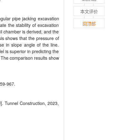
本文评价
angular pipe jacking excavation
回顶部
ate the stability of excavation
oil chamber is derived, and the
sis shows that the pressure of
se in slope angle of the line.
 is superior in predicting the
ou. The comparison results show
9-967.
J]. Tunnel Construction, 2023,