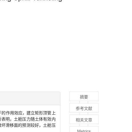
摘要
参考文献
下的作用效应，建立矩形顶管上
析表明，土舱压力随土体有效内
相关文章
破坏滑移面的预测较好，土舱压
。
Metrics