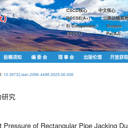
CSCD核心
中文核心
RCCSE(A+)
公路运输高质
Ei Compendex
Scopus
EBSCO
Pж(AJ)
投稿须知
编 委 会
理 事 会
出版伦理
开放获
I:
10.3973/j.issn.2096-4498.2023.06.006
力研究
rt Pressure of Rectangular Pipe
Jacking Dur