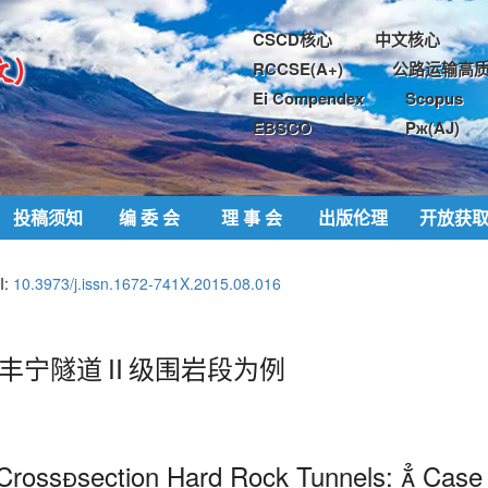
CSCD核心
中文核心
RCCSE(A+)
公路运输高质
Ei Compendex
Scopus
EBSCO
Pж(AJ)
投稿须知
编 委 会
理 事 会
出版伦理
开放获
I:
10.3973/j.issn.1672-741X.2015.08.016
以丰宁隧道Ⅱ级围岩段为例
 Crosssection Hard Rock Tunnels:  Case