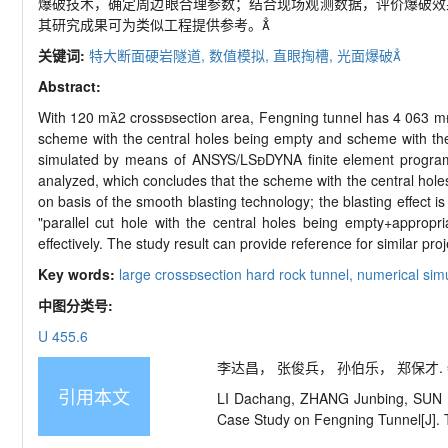
爆破技术，确定周边眼合理参数；结合现场观测数据，评价爆破效
其研究成果可为类似工程提供参考。
关键词:
特大断面硬岩隧道,
数值模拟,
直眼掏槽,
光面爆破
Abstract:
With 120 m2 crosssection area, Fengning tunnel has 4 063 mlo
scheme with the central holes being empty and scheme with the
simulated by means of ANSYS/LSDYNA finite element program, 
analyzed, which concludes that the scheme with the central hole
on basis of the smooth blasting technology; the blasting effect i
"parallel cut hole with the central holes being empty+appropr
effectively. The study result can provide reference for similar proj
Key words:
large crosssection hard rock tunnel,
numerical sim
中图分类号:
U 455.6
李达昌， 张俊兵， 孙伯乐， 郑保才. 特大
引用本文
LI Dachang, ZHANG Junbing, SUN Bo
Case Study on Fengning Tunnel[J]. T