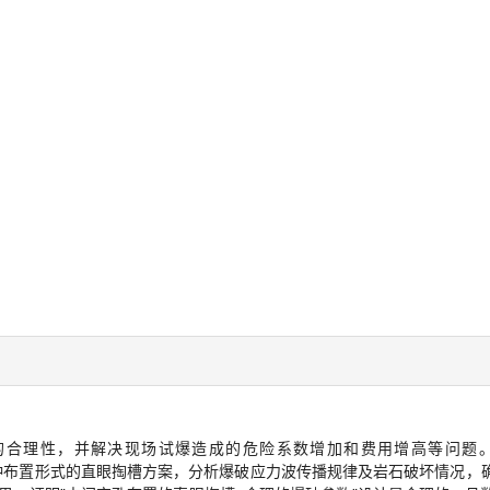
的合理性，并解决现场试爆造成的危险系数增加和费用增高等问题
空孔2种布置形式的直眼掏槽方案，分析爆破应力波传播规律及岩石破坏情况