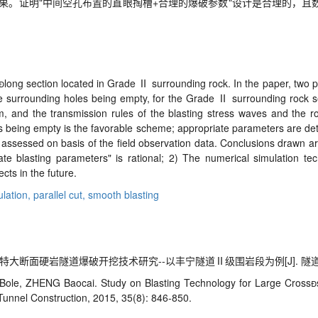
果。证明"中间空孔布置的直眼掏槽+合理的爆破参数"设计是合理的，且
ng section located in Grade Ⅱ surrounding rock. In the paper, two par
 surrounding holes being empty, for the Grade Ⅱ surrounding rock s
and the transmission rules of the blasting stress waves and the roc
s being empty is the favorable scheme; appropriate parameters are det
s assessed on basis of the field observation data. Conclusions drawn ar
iate blasting parameters" is rational; 2) The numerical simulation t
ects in the future.
ulation,
parallel cut,
smooth blasting
断面硬岩隧道爆破开挖技术研究--以丰宁隧道Ⅱ级围岩段为例[J]. 隧道建设, 201
le, ZHENG Baocai. Study on Blasting Technology for Large Crosss
unnel Construction, 2015, 35(8): 846-850.