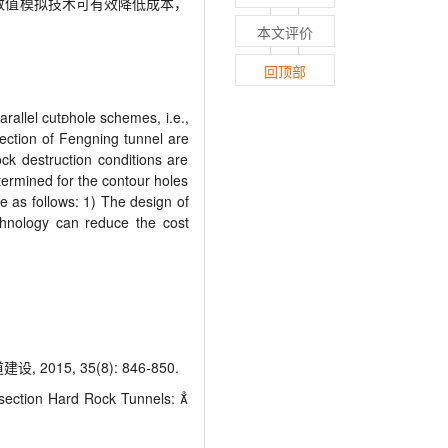
数值模拟技术可有效降低成本，
本文评价
回顶部
allel cuthole schemes, i.e.,
ection of Fengning tunnel are
k destruction conditions are
ermined for the contour holes
e as follows: 1) The design of
echnology can reduce the cost
5, 35(8): 846-850.
ection Hard Rock Tunnels: 