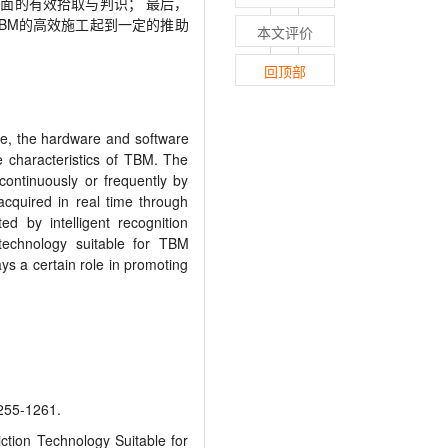
面的有效拾取与判识； 最后，
TBM的高效施工起到一定的推助
本文评价
回顶部
ce, the hardware and software
e characteristics of TBM. The
 continuously or frequently by
acquired in real time through
ed by intelligent recognition
n technology suitable for TBM
ays a certain role in promoting
5-1261.
ion Technology Suitable for