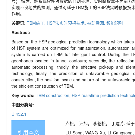
号； 然后，经系统软件对数据的自动处理，实时获取掌子面前方
实现不良地质的探测。通过对适于TBM施工的HSP法实时预报技
作用。
关键词:
TBM施工,
HSP法实时预报技术,
被动震源,
智能识别
Abstract:
Based on the HSP geological prediction technology which takes 
of HSP system are optimized for miniaturization, automation an
system is carried on TBM for intelligent control. During the TB
geophones located in tunnel contours; secondly, the reflectio
automatic processing; thirdly, the effective pickup and ident
technology; finally, the prediction of unfavorable geological
construction, the position, scale and nature of the unfavorable g
the efficient construction of TBM.
Key words:
TBM construction,
HSP realtime prediction techno
中图分类号:
U 452.1
卢松， 汪旭， 李苍松， 丁建芳. 适于TBM
引用本文
LU Song, WANG Xu, LI Cangsong, DI