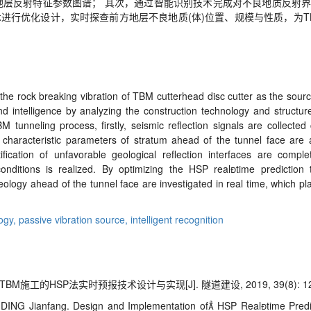
地层反射特征参数图谱； 其次，通过智能识别技术完成对不良地质反射界
术进行优化设计，实时探查前方地层不良地质(体)位置、规模与性质，为
the rock breaking vibration of TBM cutterhead disc cutter as the sour
d intelligence by analyzing the construction technology and structur
M tunneling process, firstly, seismic reflection signals are collected
n characteristic parameters of stratum ahead of the tunnel face are 
ification of unfavorable geological reflection interfaces are complet
 conditions is realized. By optimizing the HSP realtime predictio
eology ahead of the tunnel face are investigated in real time, which pl
logy,
passive vibration source,
intelligent recognition
施工的HSP法实时预报技术设计与实现[J]. 隧道建设, 2019, 39(8): 125
NG Jianfang. Design and Implementation of HSP Realtime Predict