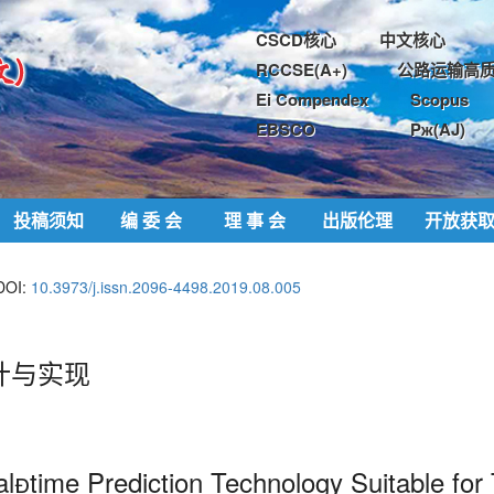
CSCD核心
中文核心
RCCSE(A+)
公路运输高质
Ei Compendex
Scopus
EBSCO
Pж(AJ)
投稿须知
编 委 会
理 事 会
出版伦理
开放获
DOI:
10.3973/j.issn.2096-4498.2019.08.005
计与实现
time Prediction Technology Suitable for