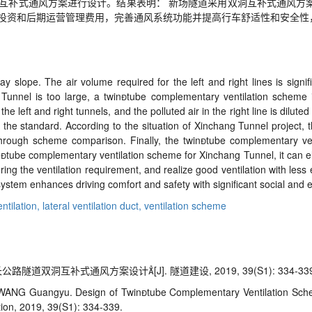
互补式通风方案进行设计。结果表明： 新场隧道采用双洞互补式通风方
投资和后期运营管理费用，完善通风系统功能并提高行车舒适性和安全性
lope. The air volume required for the left and right lines is signific
ng Tunnel is too large, a twintube complementary ventilation scheme i
 left and right tunnels, and the polluted air in the right line is diluted b
 the standard. According to the situation of Xinchang Tunnel project, the
through scheme comparison. Finally, the twintube complementary ve
ube complementary ventilation scheme for Xinchang Tunnel, it can elimin
g the ventilation requirement, and realize good ventilation with less e
stem enhances driving comfort and safety with significant social and 
ntilation,
lateral ventilation duct,
ventilation scheme
道双洞互补式通风方案设计[J]. 隧道建设, 2019, 39(S1): 334-339
 Guangyu. Design of Twintube Complementary Ventilation Schem
ion, 2019, 39(S1): 334-339.