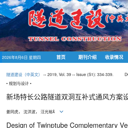
首页
期刊介绍
收录情况
2026年8月6日 星期四
隧道建设（中英文）
›› 2019, Vol. 39 ›› Issue (S1): 334-339.
D
• 规划与设计 •
新场特长公路隧道双洞互补式通风方案设
姜同虎， 沈洪波， 汪光裕
Design of Twintube Complementary Ven