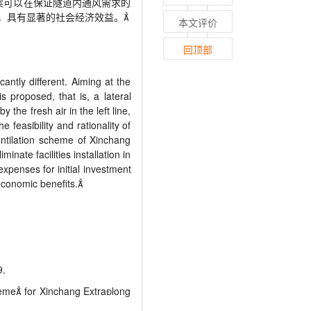
案可以在保证隧道内通风需求的
，具有显著的社会经济效益。
本文评价
回顶部
antly different. Aiming at the
s proposed, that is, a lateral
y the fresh air in the left line,
 feasibility and rationality of
ntilation scheme of Xinchang
ate facilities installation in
xpenses for initial investment
economic benefits.
.
e for Xinchang Extralong