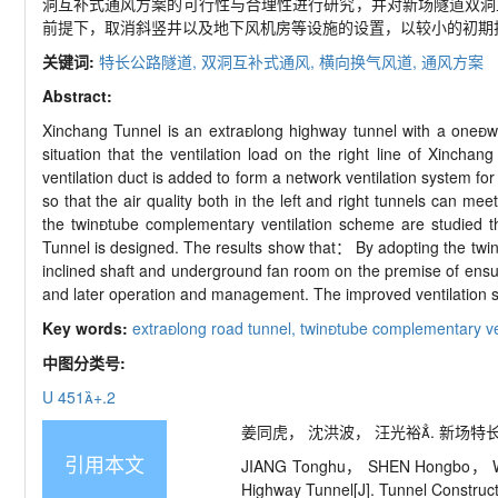
洞互补式通风方案的可行性与合理性进行研究，并对新场隧道双洞
前提下，取消斜竖井以及地下风机房等设施的设置，以较小的初期
关键词:
特长公路隧道,
双洞互补式通风,
横向换气风道,
通风方案
Abstract:
Xinchang Tunnel is an extralong highway tunnel with a oneway s
situation that the ventilation load on the right line of Xincha
ventilation duct is added to form a network ventilation system for the
so that the air quality both in the left and right tunnels can meet
the twintube complementary ventilation scheme are studied 
Tunnel is designed. The results show that： By adopting the twint
inclined shaft and underground fan room on the premise of ensurin
and later operation and management. The improved ventilation sy
Key words:
extralong road tunnel,
twintube complementary ve
中图分类号:
U 451+.2
姜同虎， 沈洪波， 汪光裕. 新场特长公路隧
引用本文
JIANG Tonghu， SHEN Hongbo， WANG
Highway Tunnel[J]. Tunnel Construct