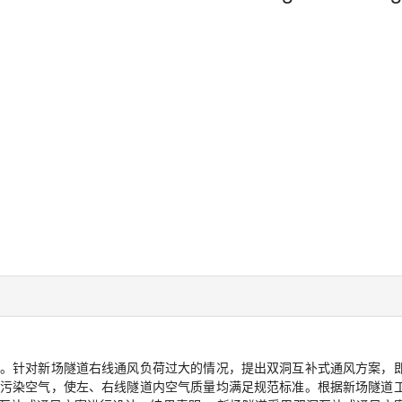
。针对新场隧道右线通风负荷过大的情况，提出双洞互补式通风方案，
污染空气，使左、右线隧道内空气质量均满足规范标准。根据新场隧道