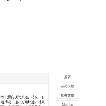
摘要
参考文献
相关文章
即增设横向换气风道，将左、右
工程情况，通过方案比选，对双
Metrics