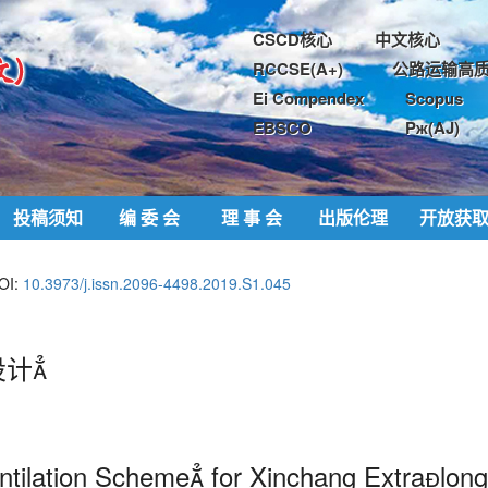
CSCD核心
中文核心
RCCSE(A+)
公路运输高质
Ei Compendex
Scopus
EBSCO
Pж(AJ)
投稿须知
编 委 会
理 事 会
出版伦理
开放获
OI:
10.3973/j.issn.2096-4498.2019.S1.045
计
tilation Scheme for Xinchang Extralon