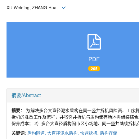
XU Weiqing, ZHANG Hua
PDF
205
摘要/Abstract
摘要：
为解决多台大直径泥水盾构在同一竖井拆机风险高、工序
拆机的准备工作及流程，并将竖井拆机与盾构储存场地再组装结合
保养成本；
2
）多台大直径盾构闹市区小场地、同一竖井陆续拆机
关键词:
盾构隧道,
大直径泥水盾构,
快速拆机,
盾构存储