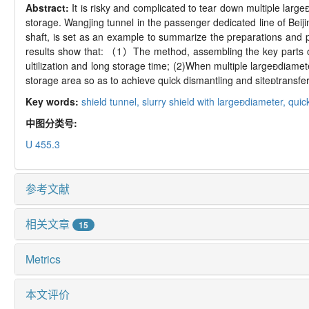
Abstract:
It is risky and complicated to tear down multiple large
storage. Wangjing tunnel in the passenger dedicated line of Beiji
shaft, is set as an example to summarize the preparations and p
results show that:
（
1
）
The method, assembling the key parts o
ultilization and long storage time; (2)When multiple large

diamet
storage area so as to achieve quick dismantling and site

transfe
Key words:
shield tunnel,
slurry shield with large
diameter,
quic
中图分类号:
U 455.3
参考文献
相关文章
15
Metrics
本文评价