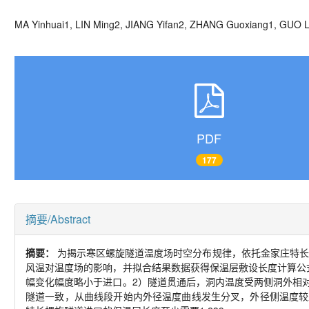
MA Yinhuai
1, LIN Ming
2, JIANG Yifan
2, ZHANG Guoxiang
1, GUO L
PDF
177
摘要/Abstract
摘要：
为揭示寒区螺旋隧道温度场时空分布规律，依托金家庄特长
风温对温度场的影响，并拟合结果数据获得保温层敷设长度计算公
幅变化幅度略小于进口。
2
）隧道贯通后，洞内温度受两侧洞外相
隧道一致，从曲线段开始内外径温度曲线发生分叉，外径侧温度较