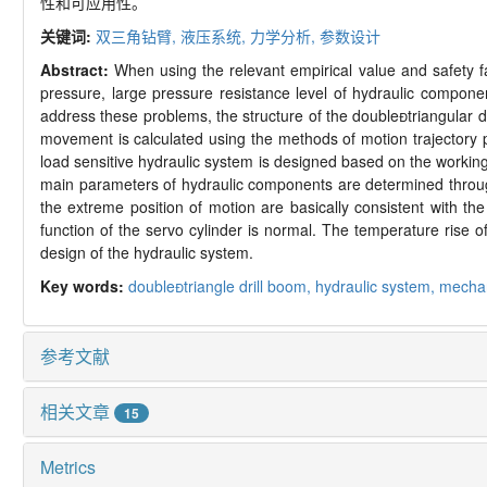
性和可应用性。
关键词:
双三角钻臂,
液压系统,
力学分析,
参数设计
Abstract:
When using the relevant empirical value and safety f
pressure, large pressure resistance level of hydraulic compon
address these problems, the structure of the double

triangular 
movement is calculated using the methods of motion trajectory pr
load sensitive hydraulic system is designed based on the working
main parameters of hydraulic components are determined through 
the extreme position of motion are basically consistent with the
function of the servo cylinder is normal. The temperature rise o
design of the hydraulic system.
Key words:
double
triangle drill boom,
hydraulic system,
mechan
参考文献
相关文章
15
Metrics