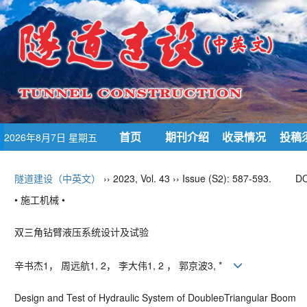
首页
期刊介绍
收录情况
投稿
2026年8月7日 星期五
隧道建设（中英文）
›› 2023, Vol. 43 ›› Issue (S2): 587-593.
DO
• 施工机械 •
双三角钻臂液压系统设计及试验
辛书杰
1
， 周远航
1, 2
， 李大伟
1, 2
， 郭京波
3, *
Design and Test of Hydraulic System of Double
Triangular Boom