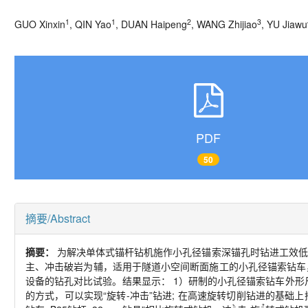
1
1
2
3
GUO Xinxin
, QIN Yao
, DUAN Haipeng
, WANG Zhijiao
, YU Jiawu
PDF
50
摘要/Abstract
摘要：
为解决单体式锚杆钻机施作小孔径锚索深锚孔时钻进工效低
主、冲击破岩为辅，适用于隧道小空间断面施工的小孔径锚索钻车
设备的钻孔对比试验。结果显示： 1）研制的小孔径锚索钻车外形尺寸为2 
的方式，可以实现“旋转-冲击”钻进; 在高速旋转切削钻进的基