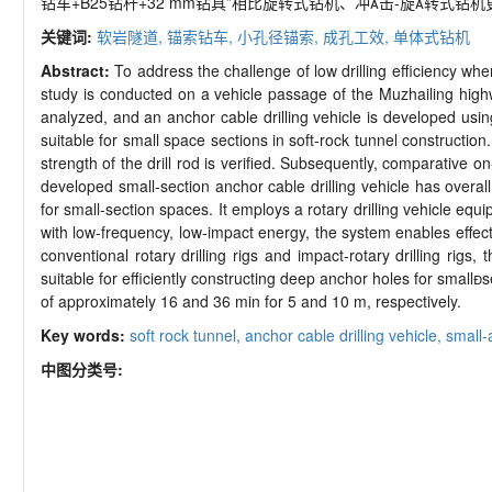
钻车+B25钻杆+32 mm钻具”相比旋转式钻机、冲击-旋转式钻机
关键词:
软岩隧道,
锚索钻车,
小孔径锚索,
成孔工效,
单体式钻机
Abstract:
To address the challenge of low drilling efficiency whe
study is conducted on a vehicle passage of the Muzhailing highw
analyzed, and an anchor cable drilling vehicle is developed using
suitable for small space sections in soft-rock tunnel constructi
strength of the drill rod is verified. Subsequently, comparative o
developed small-section anchor cable drilling vehicle has over
for small-section spaces. It employs a rotary drilling vehicle equ
with low-frequency, low-impact energy, the system enables effect
conventional rotary drilling rigs and impact-rotary drilling rigs,
suitable for efficiently constructing deep anchor holes for small
of approximately 16 and 36 min for 5 and 10 m, respectively.
Key words:
soft rock tunnel,
anchor cable drilling vehicle,
small-
中图分类号: