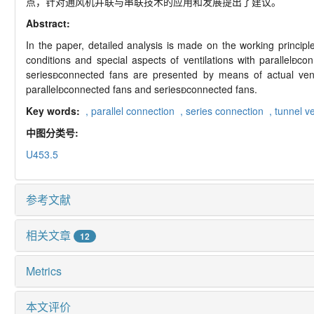
点，针对通风机并联与串联技术的应用和发展提出了建议。
Abstract:
In the paper, detailed analysis is made on the working principle
conditions and special aspects of ventilations with parallelc
seriesconnected fans are presented by means of actual vent
parallelconnected fans and seriesconnected fans.
Key words:
,
parallel connection ,
series connection ,
tunnel ve
中图分类号:
U453.5
参考文献
相关文章
12
Metrics
本文评价