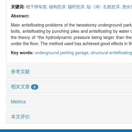
关键词:
地下停车库,
结构抗浮,
锚杆抗浮,
钻（冲）孔桩抗浮,
泄水
Abstract:
Main antifloating problems of the twostorey underground parkin
bolts, antifloating by punching piles and antifloating by wa
the theory of “the hydrodynamic pressure being larger than the 
under the floor. The method used has achieved good effects in th
Key words:
underground parking garage,
structural antifloatin
参考文献
相关文章
6
Metrics
本文评价