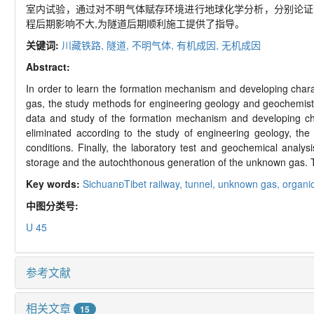
室内试验，通过对不明气体赋存环境进行地球化学分析，分别论证
程后期影响不大,为隧道后期顺利施工提供了指导。
关键词:
川藏铁路,
隧道,
不明气体,
有机成因,
无机成因
Abstract:
In order to learn the formation mechanism and developing chara
gas, the study methods for engineering geology and geochemistr
data and study of the formation mechanism and developing cha
eliminated according to the study of engineering geology, the 
conditions. Finally, the laboratory test and geochemical anal
storage and the autochthonous generation of the unknown gas. Th
Key words:
SichuanTibet railway,
tunnel,
unknown gas,
organi
中图分类号:
U 45
参考文献
相关文章
15