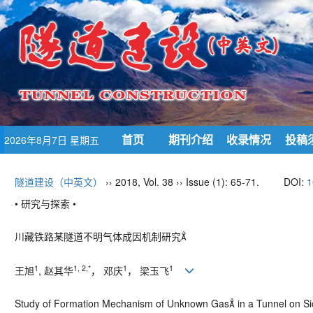
首页
期刊介绍
收录情况
投稿
2026年8月7日 星期五
隧道建设（中英文）
›› 2018, Vol. 38 ›› Issue (1): 65-71.
DOI:
1
• 研究与探索 •
川藏铁路某隧道不明气体成因机制研究
1
1, 2,*
1
1
王旭
, 赵其华
， 邓庆
， 梁玉飞
Study of Formation Mechanism of Unknown Gas in a Tunnel on Si