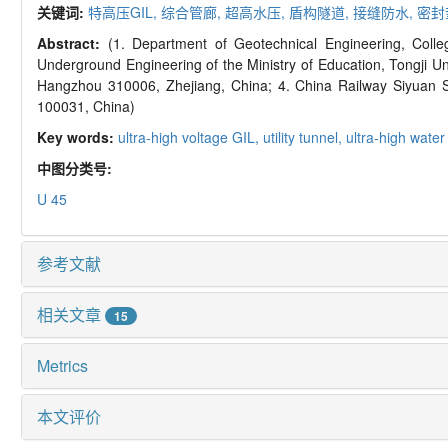
关键词:
特高压GIL,
综合管廊,
超高水压,
盾构隧道,
接缝防水,
密封
Abstract:
(1. Department of Geotechnical Engineering, Colle
Underground Engineering of the Ministry of Education, Tongji Un
Hangzhou 310006, Zhejiang, China; 4. China Railway Siyuan S
100031, China)
Key words:
ultra-high voltage GIL,
utility tunnel,
ultra-high wate
中图分类号:
U 45
参考文献
相关文章
15
Metrics
本文评价