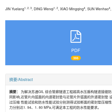
1, 2, 3
1, 2
4
4
JIN Yuelang
, DING Wenqi
, XIAO Mingqing
, SUN Wenhao
PDF
395
摘要/Abstract
摘要：
为解决苏通GIL 综合管廊隧道工程超高水压盾构隧道接缝
同影响,近管片内弧面的内道密封垫与近管片外弧面的外道密封垫 设计水
过压缩 性能试验和防水性能试验分别测得试验断面的密封垫压缩性能、
力分别达1. 94、1. 80 MPa,可满足本工程的防水性能要求。