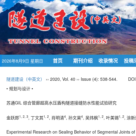
首页
期刊介绍
收录情况
投稿
2026年8月9日 星期日
隧道建设（中英文）
›› 2020, Vol. 40 ›› Issue (4): 538-544.
DOI
• 规划与设计 •
苏通GIL 综合管廊超高水压盾构隧道接缝防水性能试验研究
1, 2, 3
1, 2
4
4
1, 2
1, 2
金跃郎
, 丁文其
, 肖明清
, 孙文昊
, 吴炜枫
, 叶美锡
, 涂
Experimental Research on Sealing Behavior of Segmental Joints of 