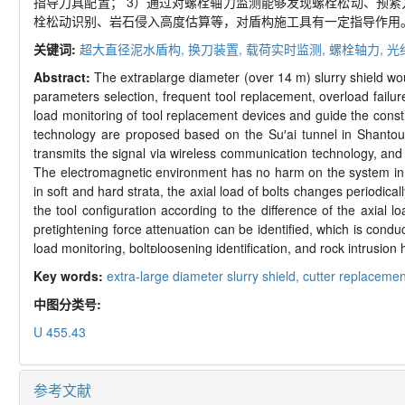
指导刀具配置；
3
）通过对螺栓轴力监测能够发现螺栓松动、预紧
栓松动识别、岩石侵入高度估算等，对盾构施工具有一定指导作用
关键词:
超大直径泥水盾构,
换刀装置,
载荷实时监测,
螺栓轴力,
光
Abstract:
The extra
large diameter (over 14 m) slurry shield wou
parameters selection, frequent tool replacement, overload failure
load monitoring of tool replacement devices and guide the constr
technology are proposed based on the Su
′
ai tunnel in Shanto
transmits the signal via wireless communication technology, and 
The electromagnetic environment has no harm on the system i
in soft and hard strata, the axial load of bolts changes periodical
the tool configuration according to the difference of the axial 
pretightening force attenuation can be identified, which is cond
load monitoring, bolt

loosening identification, and rock intrusion 
Key words:
extra-
large diameter slurry shield,
cutter replacemen
中图分类号:
U 455.43
参考文献