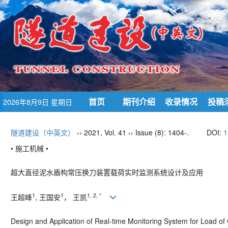
首页
期刊介绍
收录情况
投稿
2026年8月9日 星期日
隧道建设（中英文）
›› 2021, Vol. 41 ›› Issue (8): 1404-.
DOI:
1
• 施工机械 •
超大直径泥水盾构常压换刀装置载荷实时监测系统设计及应用
1
1
1, 2, *
王超峰
,
王国安
， 王凯
Design and Application of Real-
time Monitoring System for Load of