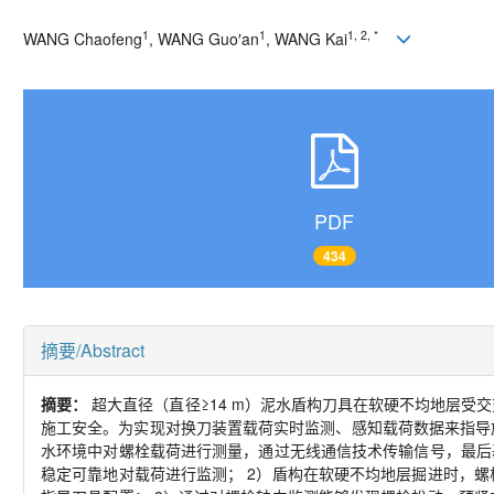
1
1
1, 2, *
WANG Chaofeng
, WANG Guo
′
an
, WANG Kai
PDF
434
摘要/Abstract
摘要：
超大直径（直径≥
14 m
）泥水盾构刀具在软硬不均地层受交
施工安全。为实现对换刀装置载荷实时监测、感知载荷数据来指导
水环境中对螺栓载荷进行测量，通过无线通信技术传输信号，最后
稳定可靠地对载荷进行监测；
2
）盾构在软硬不均地层掘进时，螺