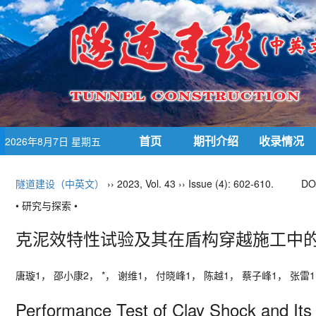
首页
期刊介绍
收录情况
2026年8月7日 星期五
隧道建设（中英文）
›› 2023, Vol. 43 ›› Issue (4): 602-610.
DO
• 研究与探索 •
克泥效特性试验及其在盾构穿越施工中
唐璇
1
， 邵小康
2
，
*
， 谢维
1
， 付晓峰
1
， 陈越
1
， 蔡子峰
1
， 张雷
1
Performance Test of Clay Shock and Its A