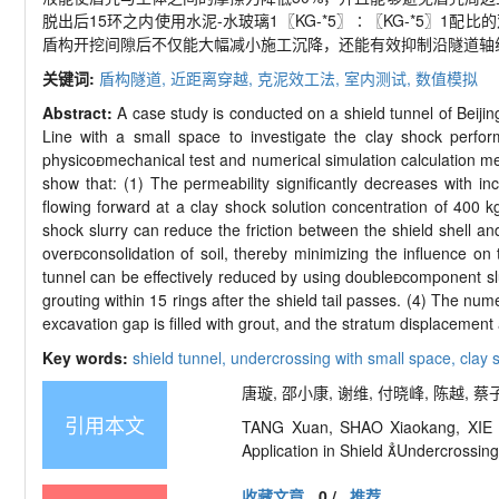
脱出后
15
环之内使用水泥
-
水玻璃
1
〖
KG-*5
〗∶〖
KG-*5
〗
1
配比的
盾构开挖间隙后不仅能大幅减小施工沉降，还能有效抑制沿隧道轴
关键词:
盾构隧道,
近距离穿越,
克泥效工法,
室内测试,
数值模拟
Abstract:
A case study is conducted on a shield tunnel of Beijing
Line with a small space to investigate the clay shock perfor
physico
mechanical test and numerical simulation calculation m
show that: (1) The permeability significantly decreases with i
flowing forward at a clay shock solution concentration of 400 k
shock slurry can reduce the friction between the shield shell 
over

consolidation of soil, thereby minimizing the influence on
tunnel can be effectively reduced by using double

component sl
grouting within 15 rings after the shield tail passes. (4) The num
excavation gap is filled with grout, and the stratum displacement a
Key words:
shield tunnel,
undercrossing with small space,
clay 
唐璇, 邵小康, 谢维, 付晓峰, 陈越, 蔡
引用本文
TANG Xuan, SHAO Xiaokang, XIE W
Application in Shield 
Undercrossing
收藏文章
0
/
推荐