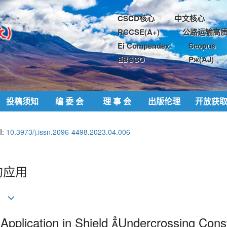
CSCD核心
中文核心
RCCSE(A+)
公路运输高质
Ei Compendex
Scopus
EBSCO
Pж(AJ)
投稿须知
编 委 会
理 事 会
出版伦理
开放获
I:
10.3973/j.issn.2096-4498.2023.04.006
的应用
pplication in Shield 
Undercrossing Const