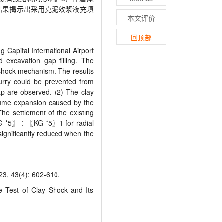
结果揭示出采用克泥效浆液充填
本文评价
回顶部
g Capital International Airport
 excavation gap filling. The
 shock mechanism. The results
lurry could be prevented from
gap are observed. (2) The clay
olume expansion caused by the
The settlement of the existing
G-*5
〗∶〖
KG-*5
〗
1 for radial
 significantly reduced when the
(4): 602-610.
Test of Clay Shock and Its