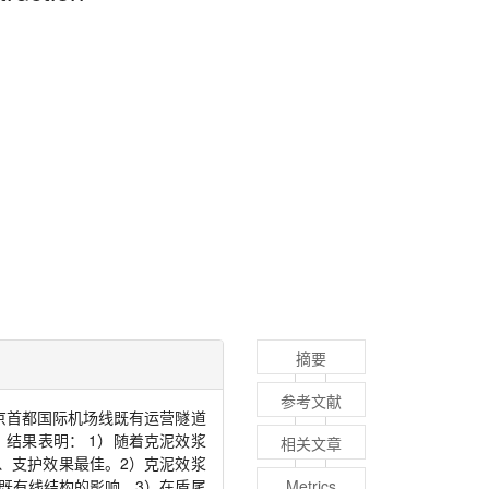
摘要
参考文献
京首都国际机场线既有运营隧道
。结果表明：
1
）随着克泥效浆
相关文章
、支护效果最佳。
2
）克泥效浆
既有线结构的影响。
3
）在盾尾
Metrics