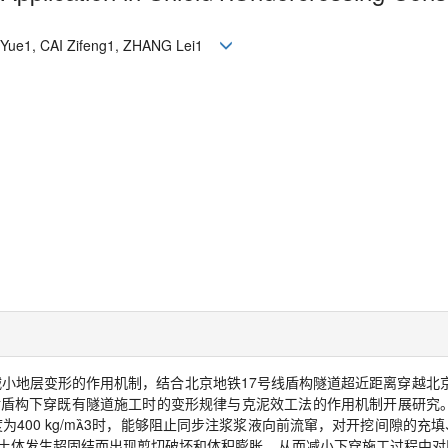
 Yue
1, CAI Zifeng
1, ZHANG Lei
1
减小地层变形的作用机制，结合北京地铁
17
号线盾构隧道超近距离穿越北
对盾构下穿既有隧道施工时的变形规律与克泥效工法的作用机制开展研究
度为
400 kg/m

3
时，能够阻止同步注浆浆液向前流窜，对开挖间隙的充填
土体发生超固结而出现剪切破坏和体积膨胀，从而减小下穿施工过程中对