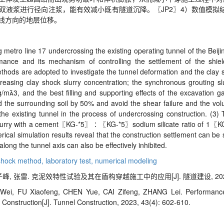
双液浆进行径向注浆，能有效减小既有隧道沉降。〖
JP2
〗
4
）数值模拟
线方向的地层位移。
 metro line 17 undercrossing the existing operating tunnel of the Beijin
mance and its mechanism of controlling the settlement of the shield
ethods are adopted to investigate the tunnel deformation and the clay
ncreasing clay shock slurry concentration; the synchronous grouting s
g/m

3, and the best filling and supporting effects of the excavation 
and the surrounding soil by 50% and avoid the shear failure and the v
 the existing tunnel in the process of undercrossing construction. (3) 
urry with a cement
〖
KG-*5
〗∶〖
KG-*5
〗
sodium silicate ratio of 1
〖
K
erical simulation results reveal that the construction settlement can be
long the tunnel axis can also be effectively inhibited.
shock method,
laboratory test,
numerical modeling
子峰, 张雷. 克泥效特性试验及其在盾构穿越施工中的应用[J]. 隧道建设, 2023, 43
ei, FU Xiaofeng, CHEN Yue, CAI Zifeng, ZHANG Lei. Performance 
 Construction
[J]. Tunnel Construction, 2023, 43(4): 602-610.