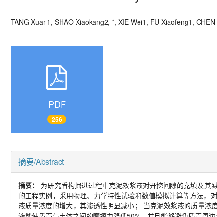
TANG Xuan
1, SHAO Xiaokang
2, *
, XIE Wei
1, FU Xiaofeng
1, CHEN
PDF
256
摘要/Abstract
摘要：
为研究盾构掘进过程中克泥效浆液对开挖间隙的充填及其
的工程实例，采用物理、力学特性试验和数值模拟计算等方法，
液质量浓度的增大，其渗透性明显减小； 当克泥效浆液的质量浓
液能使盾壳与土体之间的摩擦力降低
50%
，并且能够避免盾壳周边