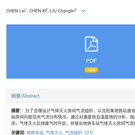
1
2
3
CHEN Lei
, CHEN Xi
, LIU Changlin
PDF
1096
摘要/Abstract
摘要：
为了合理设计气体灭火房间气流组织，以沈阳某地铁站通信
拟房间内部空间气流分布情况，通过对速度场及温度场的分析，指
闭，气体灭火后排废气时开启，并提出地铁车站气体灭火房间气流
关键词:
地铁车站,
气体灭火,
气流组织,
CFD