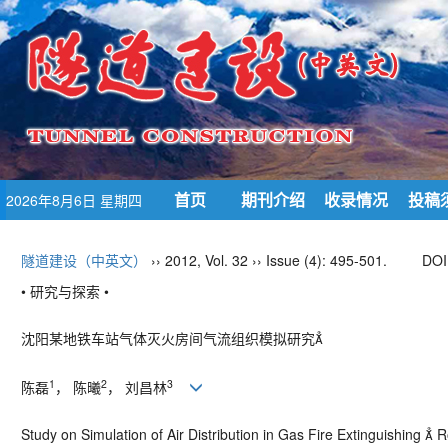
首页
期刊介绍
收录情况
投稿
2026年8月6日 星期四
隧道建设（中英文）
›› 2012, Vol. 32 ›› Issue (4): 495-501.
DOI
• 研究与探索 •
沈阳某地铁车站气体灭火房间气流组织模拟研究
1
2
3
陈磊
， 陈曦
， 刘昌林
Study on Simulation of Air Distribution in Gas Fire Extinguishing 