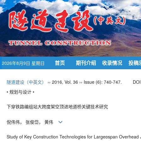
首页
期刊介绍
收录情况
投稿
2026年8月9日 星期日
隧道建设（中英文）
›› 2016, Vol. 36 ›› Issue (6): 740-747.
DOI
• 规划与设计 •
下穿铁路编组站大跨度架空顶进地道桥关键技术研究
倪伟伟， 张俊岱， 黄伟
Study of Key Construction Technologies for Largespan Overhead J