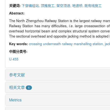
关键词:
下穿编组站,
顶推施工,
架空顶进,
地道桥,
既有线施工
Abstract:
The North Zhengzhou Railway Station is the largest railway mar
Railway Station has many difficulties, i.e. large crosssection 
overhead horizontal beam and complex structural system convers
The sectional overhead and opposite jacking method is adopted 
Key words:
crossing underneath railway marshalling station,
jac
中图分类号:
U 455
参考文献
相关文章
1
Metrics