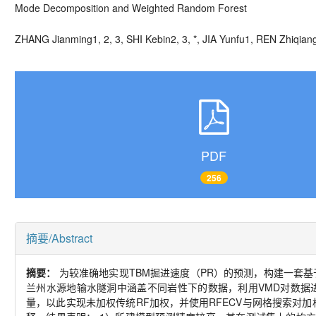
Mode Decomposition and Weighted Random Forest
ZHANG Jianming
1, 2, 3
, SHI Kebin
2, 3, *
, JIA Yunfu
1, REN Zhiqian
PDF
256
摘要/Abstract
摘要：
为较准确地实现
TBM
掘进速度（
PR
）的预测，构建一套基
兰州水源地输水隧洞中涵盖不同岩性下的数据，利用
VMD
对数据
量，以此实现未加权传统
RF
加权，并使用
RFECV
与网格搜索对加