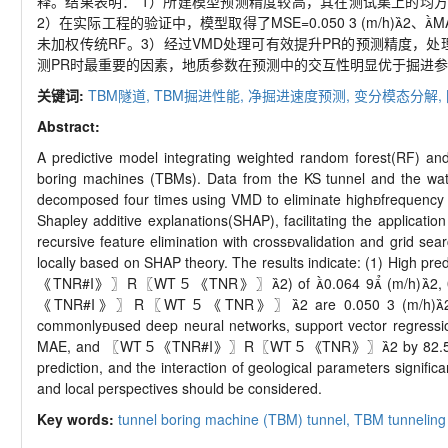
释。结果表明：
1
）所建模型预测精度较高，其在测试集上的均
2
）在实际工程的验证中，模型取得了
MSE=0.050 3 (m/h)

2
、
M
未加权传统
RF
。
3
）经过
VMD
处理可有效提升
PR
的预测精度，处
测
PR
时最重要的因素，地质参数在预测中的交互性明显优于掘进参
关键词:
TBM隧道,
TBM
掘进性能,
净掘进速度预测,
变分模态分解,
Abstract:
A predictive model integrating weighted random forest(RF) and
boring machines (TBMs). Data from the KS tunnel and the wate
decomposed four times using VMD to eliminate high
frequency 
Shapley additive explanations(SHAP), facilitating the applicat
recursive feature elimination with cross

validation and grid sea
locally based on SHAP theory. The results indicate: (1) High pr
《
TNR#I
》〗
R
〖
WT
５《
TNR
》〗
2) of

0.064 9

(m/h)

2,
《
TNR#I
》〗
R
〖
WT
５《
TNR
》〗
2 are 0.050 3 (m/h)

commonly

used deep neural networks, support vector regress
MAE, and
〖
WT
５《
TNR#I
》〗
R
〖
WT
５《
TNR
》〗
2 by 82.
prediction, and the interaction of geological parameters signific
and local perspectives should be considered.
Key words:
tunnel boring machine (TBM) tunnel,
TBM tunneling