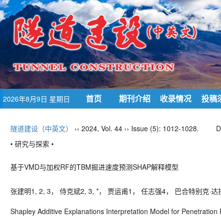
首页
期刊介绍
收录情况
投稿
2026年8月9日 星期日
隧道建设（中英文）
›› 2024, Vol. 44 ›› Issue (5): 1012-1028.
D
• 研究与探索 •
基于
VMD
与加权
RF
的
TBM
掘进速度预测
SHAP
解释模型
张建明
1, 2, 3
， 侍克斌
2, 3, *
， 贾运甫
1
， 任志强
4
， 巴合特别克·达
Shapley Additive Explanations Interpretation Model for Penetration