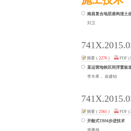
施工技术
南昌复合地层盾构渣土改
刘卫
741X.2015.0
摘要
(
2276
)
PDF
(
某运营地铁区间浮置板
李丰果， 俞建铂
741X.2015.0
摘要
(
2561
)
PDF
(
开敞式TBM步进技术
周雁领