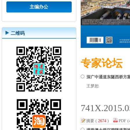
主编办公
二维码
专家论坛
深广中通道东隧西桥方
王梦恕
741X.2015.0
摘要
(
2674
)
PDF
(