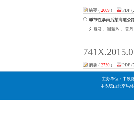
摘要
(
2609
)
PDF
(
季节性暴雨后某高速公
刘赟君， 谢蒙均， 黄丹
741X.2015.0
摘要
(
2730
)
PDF
(
主办单位：中铁
本系统由北京玛格泰克