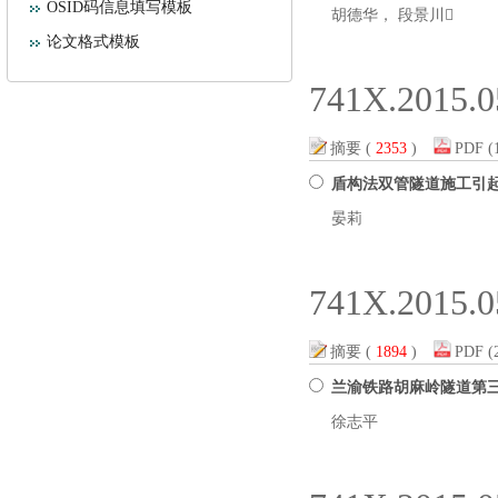
OSID码信息填写模板
胡德华， 段景川
论文格式模板
741X.2015.0
摘要
(
2353
)
PDF
(
盾构法双管隧道施工引
晏莉
741X.2015.0
摘要
(
1894
)
PDF
(
兰渝铁路胡麻岭隧道第
徐志平