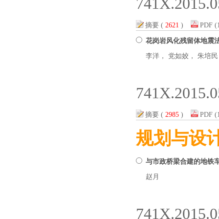
741X.2015.0
摘要
(
2621
)
PDF
(
花岗岩风化残留体地震
李洋， 党如姣， 朱培民
741X.2015.0
摘要
(
2985
)
PDF
(
规划与设
与市政桥梁合建的地铁
赵月
741X.2015.0