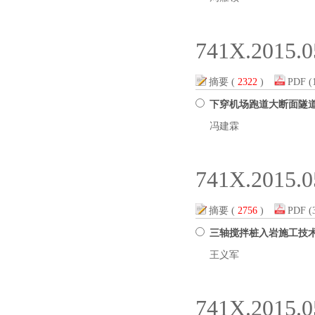
741X.2015.0
摘要
(
2322
)
PDF
(
下穿机场跑道大断面隧
冯建霖
741X.2015.0
摘要
(
2756
)
PDF
(
三轴搅拌桩入岩施工技
王义军
741X.2015.0