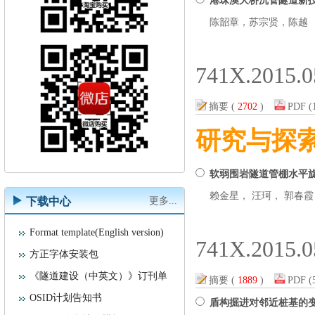
港珠澳大桥沉管隧道新技
陈韶章，苏宗贤，陈越
741X.2015.0
摘要
(
2702
)
PDF
(
研究与探
软弱围岩隧道管棚水平
赖金星， 汪珂， 郭春霞
下载中心
更多...
Format template(English version)
741X.2015.0
方正字体安装包
《隧道建设（中英文）》订刊单
摘要
(
1889
)
PDF
(
OSID计划告知书
盾构掘进对邻近桩基的