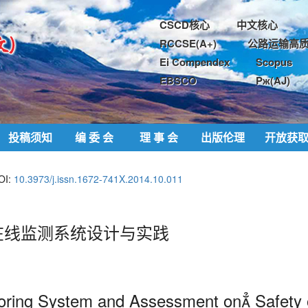
CSCD核心
中文核心
RCCSE(A+)
公路运输高质
Ei Compendex
Scopus
EBSCO
Pж(AJ)
投稿须知
编 委 会
理 事 会
出版伦理
开放获
OI:
10.3973/j.issn.1672-741X.2014.10.011
在线监测系统设计与实践
toring System and Assessment on Safety 