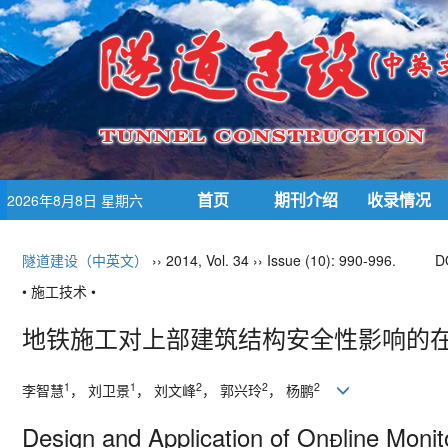
首页
期刊介绍
收录情况
2026年8月8日 星期六
隧道建设（中英文）
›› 2014, Vol. 34 ›› Issue (10): 990-996.
D
• 施工技术 •
地铁施工对上部建筑结构安全性影响的
1
1
2
2
2
李智慧
， 刘卫景
， 刘文峰
， 郭兴玲
， 杨鹏
Design and Application of Online Moni