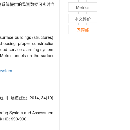
测系统提供的监测数据可实时准
Metrics
本文评价
回顶部
urface buildings (structures).
choosing proper construction
loud service alarming system.
 Metro tunnels on the surface
 system
建设, 2014, 34(10):
itoring System and Assessment
4(10): 990-996.