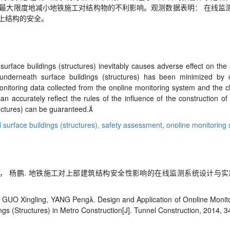
最大限度地减小地铁施工对结构物的不利影响。观测数据表明： 在线监
上结构的安全。
urface buildings (structures) inevitably causes adverse effect on the s
 underneath surface buildings (structures) has been minimized by 
nitoring data collected from the online monitoring system and the c
 accurately reflect the rules of the influence of the construction of
tructures) can be guaranteed.
 surface buildings (structures),
safety assessment,
online monitoring
杨鹏. 地铁施工对上部建筑结构安全性影响的在线监测系统设计与实践[J]. 隧道
g, GUO Xingling, YANG Peng. Design and Application of Online Mon
gs (Structures) in Metro Construction[J]. Tunnel Construction, 2014, 3