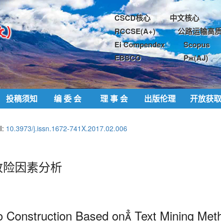
CSCD核心
中文核心
RCCSE(A+)
公路运输高质
Ei Compendex
Scopus
EBSCO
Pж(AJ)
投稿须知
编 委 会
理 事 会
出版伦理
开放获
I:
10.3973/j.issn.1672-741X.2017.02.006
致险因素分析
ro Construction Based on Text Mining Met