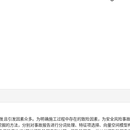
发且引发因素众多。为明确施工过程中存在的致险因素，为安全风险事故的
文本挖掘的方法，分别对事故报告进行分词处理、特征项选择、向量空间模