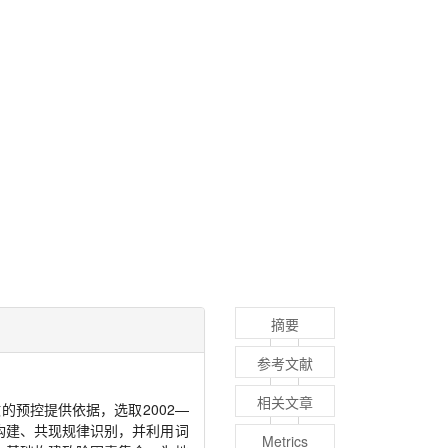
摘要
参考文献
相关文章
预控提供依据，选取2002—
型构建、共现规律识别，并利用词
Metrics