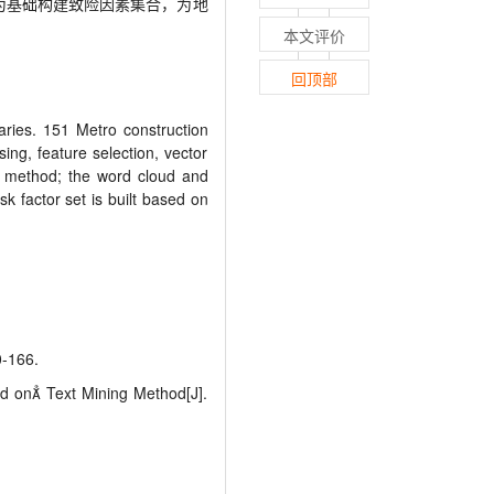
为基础构建致险因素集合，为地
本文评价
回顶部
aries. 151 Metro construction
ing, feature selection, vector
g method; the word cloud and
sk factor set is built based on
166.
d on Text Mining Method[J].