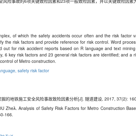
全风险事故的6项关键致险因素和23项一般致险因素，并以关键致险因素
plex, of which the safety accidents occur often and the risk factor v
y the risk factors and provide reference for risk control. Word process
d out for risk accident reports based on R language and text minin
y, 6 key risk factors and 23 general risk factors are identified; and a ri
 control of Metro construction.
anguage,
safety risk factor
掘的地铁施工安全风险事故致险因素分析[J]. 隧道建设, 2017, 37(2): 160-
 Zhe. Analysis of Safety Risk Factors for Metro Construction Base
60-166.