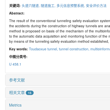
关键词:
头道穴隧道,
隧道施工,
多元信息预警系统,
安全评价方法
Abstract:
The result of the conventional tunneling safety evaluation syst
the accidents during the construction of highway tunnels are an
method is proposed on basis of the mechanism of the multiinfo
to the automatic data acquisition and monitoring function of the 
by means of the tunneling safety evaluation method established, 
Key words:
Toudaoxue tunnel,
tunnel construction,
multiinform
中图分类号:
U 458.1
参考文献
相关文章
15
Metrics