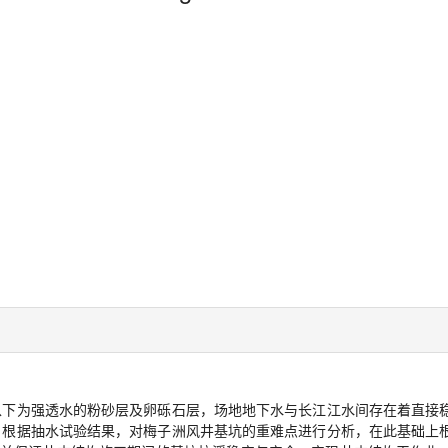
底以下为强透水的粉砂层及卵砾石层，场地地下水与长江江水间存在着直接
件。根据抽水试验结果，对梅子洲风井基坑的重难点进行分析，在此基础上