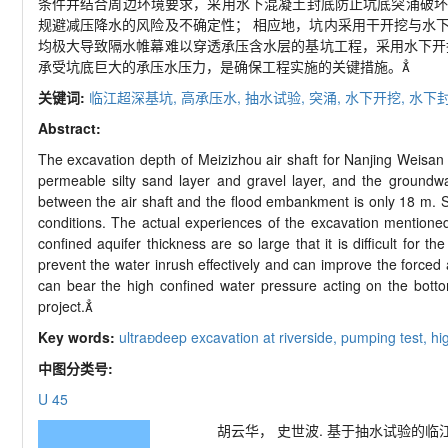
条件并结合周边环境要求，采用水下混凝土封底防止坑底突涌破坏
规避减压降水的风险及不确定性； 相应地，坑内采用干开挖与水
均极大导致隔水帷幕难以穿透承压含水层的基坑工程，采用水下开
承受坑底巨大的承压水压力，是确保工程实施的关键措施。
关键词:
临江超深基坑,
高承压水,
抽水试验,
突涌,
水下开挖,
水下封
Abstract:
The excavation depth of Meizizhou air shaft for Nanjing Weisan
permeable silty sand layer and gravel layer, and the groundwat
between the air shaft and the flood embankment is only 18 m. S
conditions. The actual experiences of the excavation mentioned
confined aquifer thickness are so large that it is difficult for 
prevent the water inrush effectively and can improve the forced
can bear the high confined water pressure acting on the botto
project.
Key words:
ultradeep excavation at riverside,
pumping test,
hi
中图分类号:
U 45
胡云华， 史世波. 基于抽水试验的临江高承压水