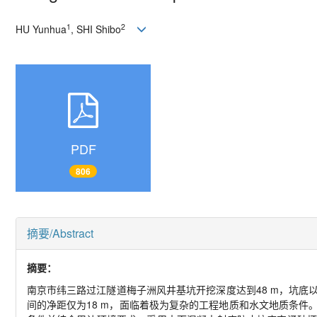
1
2
HU Yunhua
, SHI Shibo
PDF
806
摘要/Abstract
摘要：
南京市纬三路过江隧道梅子洲风井基坑开挖深度达到48 m，坑
间的净距仅为18 m，面临着极为复杂的工程地质和水文地质条