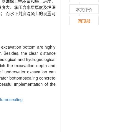
，以确保工程质量和施工进度，
深度大、承压含水层厚度及埋深
本文评价
； 而水下封底混凝土的设置可
回顶部
 excavation bottom are highly
. Besides, the clear distance
eological and hydrogeological
hich the excavation depth and
on of underwater excavation can
rwater bottomsealing concrete
cessful implementation of the
ttomsealing