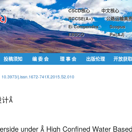
CSCD核心
中文核心
RCCSE(A+)
公路运输高质
Ei Compendex
Scopus
EBSCO
Pж(AJ)
投稿须知
编 委 会
理 事 会
出版伦理
开放获
:
10.3973/j.issn.1672-741X.2015.S2.010
计
verside under  High Confined Water Base