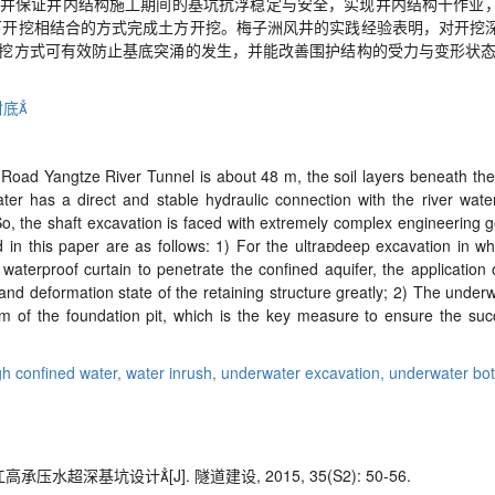
并保证井内结构施工期间的基坑抗浮稳定与安全，实现井内结构干作业
下开挖相结合的方式完成土方开挖。梅子洲风井的实践经验表明，对开挖
挖方式可有效防止基底突涌的发生，并能改善围护结构的受力与变形状态
底
 Road Yangtze River Tunnel is about 48 m, the soil layers beneath the
er has a direct and stable hydraulic connection with the river water
o, the shaft excavation is faced with extremely complex engineering g
 in this paper are as follows: 1) For the ultradeep excavation in w
the waterproof curtain to penetrate the confined aquifer, the applicati
 and deformation state of the retaining structure greatly; 2) The unde
m of the foundation pit, which is the key measure to ensure the suc
gh confined water,
water inrush,
underwater excavation,
underwater bo
超深基坑设计[J]. 隧道建设, 2015, 35(S2): 50-56.