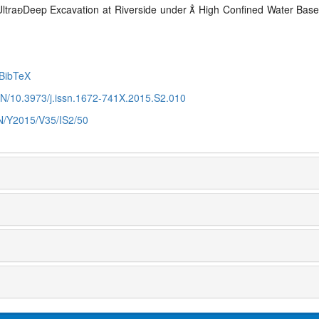
ltraDeep Excavation at Riverside under  High Confined Water Base
BibTeX
CN/10.3973/j.issn.1672-741X.2015.S2.010
CN/Y2015/V35/IS2/50