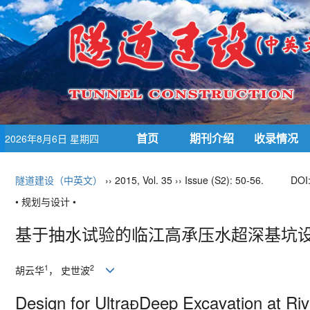
首页
期刊介绍
收录情况
2026年8月6日 星期四
隧道建设（中英文）
›› 2015, Vol. 35 ›› Issue (S2): 50-56.
DOI
• 规划与设计 •
基于抽水试验的临江高承压水超深基坑设
1
2
胡云华
， 史世波
Design for UltraDeep Excavation at Ri