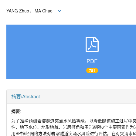
YANG Zhuo， MA Chao
PDF
781
摘要/Abstract
摘要：
为了准确预测岩溶隧道突涌水风险等级，以降低隧道施工过程中
性、地下水位、地形地貌、岩层倾角和围岩裂隙6个主要因素作为
用BP神经网络方法对岩溶隧道突涌水风险进行评估。在对突涌水