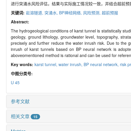
进行突涌水风险评估，结果与实际施工情况较一致，并结合超前预
关键词:
岩溶隧道,
突涌水,
BP神经网络,
风险预测,
超前预报
Abstract:
The hydrogeological conditions of karst tunnel is statistically stu
geology, ground lithology, groundwater level, topography, strata
precisely and further reduce the water inrush risk. Due to the g
inrush of karst tunnels based on BP neural network is adopted
abovementioned method is rational and can be used for refere
Key words:
karst tunnel,
water inrush,
BP neural network,
risk p
中图分类号:
U 45
参考文献
相关文章
15