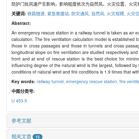
防护门处风速产生影响，影响程度依次为自然风、火灾位置、火灾规
关键词:
铁路隧道,
紧急救援站,
防灾通风,
自然风,
火灾规模,
火灾位
Abstract:
An emergency rescue station in a railway tunnel is taken as an exa
calculation. The fire ventilation calculation model is established
those in cross passages and those in tunnels and cross passages,
longitudinal slope on fire ventilation are studied respectively a
front and at end of rescue station is the best choice for min
influencing degree of the natural wind is the largest, followed b
conditions of natural wind and fire conditions is 1.9 times that wit
Key words:
railway tunnel,
emergency rescue station,
fire ventil
中图分类号:
U 453.5
参考文献
相关文章
15