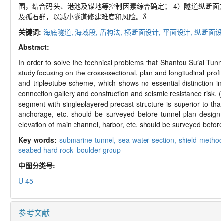
围，结合码头、港池及锚地等控制因素综合确定； 4）隧道纵断
及孤石群，以减小隧道修建难度和风险。
关键词:
海底隧道,
海域段,
盾构法,
横断面设计,
平面设计,
纵断面设
Abstract:
In order to solve the technical problems that Shantou Su′ai Tun
study focusing on the crosssectional, plan and longitudinal p
and tripletube scheme, which shows no essential distinction in
connection gallery and construction and seismic resistance risk. 
segment with singlelayered precast structure is superior to tha
anchorage, etc. should be surveyed before tunnel plan desig
elevation of main channel, harbor, etc. should be surveyed before
Key words:
submarine tunnel,
sea water section,
shield metho
seabed hard rock,
boulder group
中图分类号:
U 45
参考文献