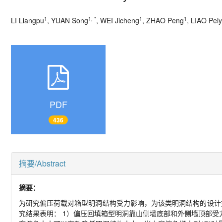
1
1, *
1
1
LI Liangpu
, YUAN Song
, WEI Jicheng
, ZHAO Peng
, LIAO Pei
PDF
436
摘要/Abstract
摘要：
为研究偏压荷载对箱型明洞结构受力影响，为该类明洞结构的设计提
究结果表明： 1）偏压回填箱型明洞靠山侧墙底部和外侧墙顶部受