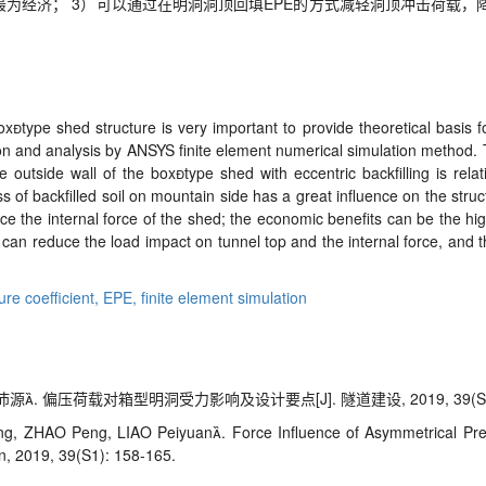
最为经济； 3）可以通过在明洞洞顶回填EPE的方式减轻洞顶冲击荷载
xtype shed structure is very important to provide theoretical basis f
tion and analysis by ANSYS finite element numerical simulation method. 
 outside wall of the boxtype shed with eccentric backfilling is rela
s of backfilled soil on mountain side has a great influence on the struc
uce the internal force of the shed; the economic benefits can be the hig
can reduce the load impact on tunnel top and the internal force, and th
ure coefficient,
EPE,
finite element simulation
. 偏压荷载对箱型明洞受力影响及设计要点[J]. 隧道建设, 2019, 39(S1): 
ng, ZHAO Peng, LIAO Peiyuan. Force Influence of Asymmetrical Pr
on, 2019, 39(S1): 158-165.