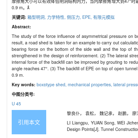
摩擦角大小可以有效降低明洞结构内力，当内摩擦角增大到47°时
0.9 m。
关键词:
箱型明洞,
力学特性,
侧压力,
EPE,
有限元模拟
Abstract:
The study of the force influence of asymmetrical pressure on bo
result, a road shed is taken for an example to carry out calcula
bearing force on the bottom of the side wall and the top of the
strengthened in the design of reinforcement. (2) The lateral stres
internal force of the backfill can be improved by grouting to red
angle reaches 47°. (3) The backfill of EPE on top of open tunnel 
0.9 m.
Key words:
boxtype shed,
mechanical properties,
lateral press
中图分类号:
U 45
黎良仆， 袁松， 魏记承， 赵鹏， 廖沛源
引用本文
LI Liangpu, YUAN Song, WEI Jiche
Design Points[J]. Tunnel Constructi