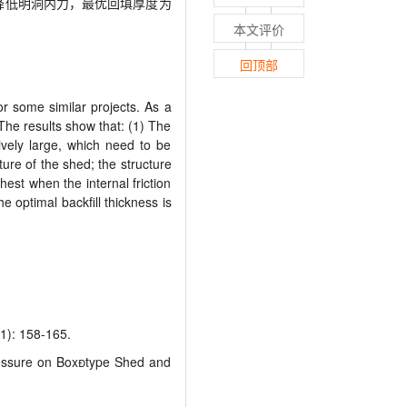
，降低明洞内力，最优回填厚度为
本文评价
回顶部
or some similar projects. As a
The results show that: (1) The
tively large, which need to be
ture of the shed; the structure
hest when the internal friction
e optimal backfill thickness is
158-165.
essure on Boxtype Shed and