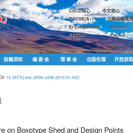
CSCD核心
中文核心
RCCSE(A+)
公路运输高质
Ei Compendex
Scopus
EBSCO
Pж(AJ)
投稿须知
编 委 会
理 事 会
出版伦理
开放获
OI:
10.3973/j.issn.2096-4498.2019.S1.023
点
ure on Boxtype Shed and Design Points