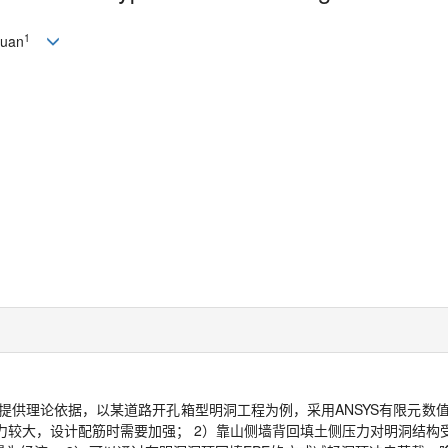
1
yuan
供理论依据，以某道路开孔箱型明洞工程为例，采用ANSYS有限元数值
力较大，设计配筋时需要加强； 2）靠山侧墙背回填土侧压力对明洞结构