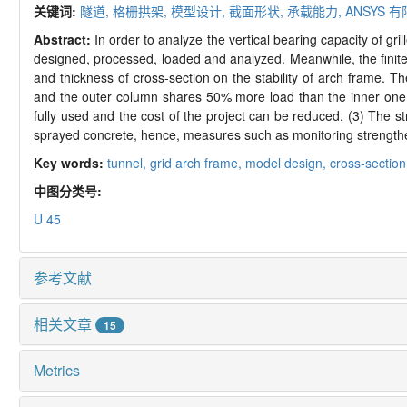
关键词:
隧道,
格栅拱架,
模型设计,
截面形状,
承载能力,
ANSYS 
Abstract:
In order to analyze the vertical bearing capacity of gri
designed, processed, loaded and analyzed. Meanwhile, the finite
and thickness of cross-section on the stability of arch frame. T
and the outer column shares 50% more load than the inner one.
fully used and the cost of the project can be reduced. (3) The s
sprayed concrete, hence, measures such as monitoring strength
Key words:
tunnel,
grid arch frame,
model design,
cross-sectio
中图分类号:
U 45
参考文献
相关文章
15
Metrics