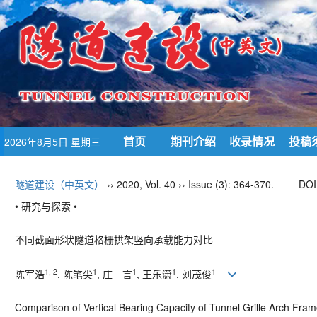
首页
期刊介绍
收录情况
投稿
2026年8月5日 星期三
隧道建设（中英文）
›› 2020, Vol. 40 ›› Issue (3): 364-370.
DOI
• 研究与探索 •
不同截面形状隧道格栅拱架竖向承载能力对比
1, 2
1
1
1
1
陈军浩
, 陈笔尖
, 庄 言
, 王乐潇
, 刘茂俊
Comparison of Vertical Bearing Capacity of Tunnel Grille Arch Fram