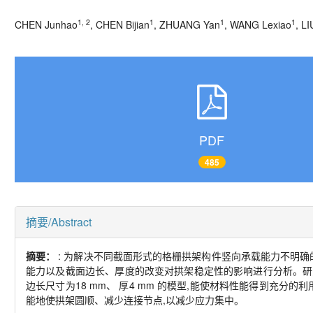
1, 2
1
1
1
CHEN Junhao
, CHEN Bijian
, ZHUANG Yan
, WANG Lexiao
, L
PDF
485
摘要/Abstract
摘要：
: 为解决不同截面形式的格栅拱架构件竖向承载能力不明确的
能力以及截面边长、厚度的改变对拱架稳定性的影响进行分析。研究结
边长尺寸为18 mm、 厚4 mm 的模型,能使材料性能得到充分的
能地使拱架圆顺、减少连接节点,以减少应力集中。