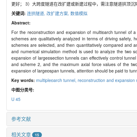
更好； 3）大跨度隧道在改扩建或新建过程中，需注意隧道拱顶沉
关键词:
连拱隧道,
改扩建方案,
数值模拟
Abstract:
For the reconstruction and expansion of multiarch tunnel of 
schemes are qualitatively analyzed in terms of driving safety, ho
schemes are selected, and then quantitatively compared and ana
and numerical simulation method is used to analyze the two sch
expansion of largesection tunnels can effectively control tunne
and scheme 2, and the maximum axial force values of the two s
expansion of largespan tunnels, attention should be paid to tun
Key words:
multiplearch tunnel,
reconstruction and expansion
中图分类号:
U 45
参考文献
相关文章
15