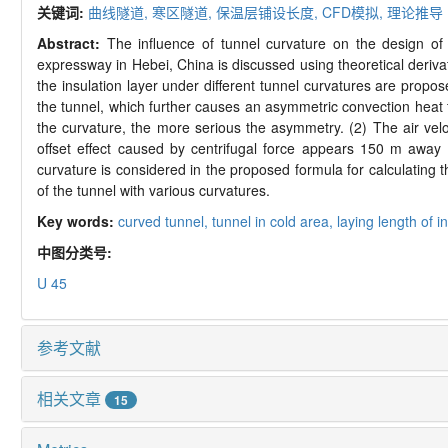
关键词:
曲线隧道,
寒区隧道,
保温层铺设长度,
CFD
模拟,
理论推导
Abstract:
The influence of tunnel curvature on the design of 
expressway in Hebei, China is discussed using theoretical deriva
the insulation layer under different tunnel curvatures are propo
the tunnel, which further causes an asymmetric convection heat t
the curvature, the more serious the asymmetry. (2) The air velo
offset effect caused by centrifugal force appears 150 m away
curvature is considered in the proposed formula for calculating th
of the tunnel with various curvatures.
Key words:
curved tunnel,
tunnel in cold area,
laying length of i
中图分类号:
U 45
参考文献
相关文章
15