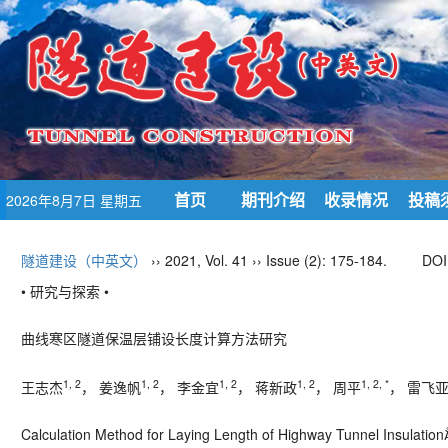
首页
期刊介绍
收录情况
投稿
2026年8月7日 星期五
隧道建设（中英文）
›› 2021, Vol. 41 ›› Issue (2): 175-184.
DOI
• 研究与探索 •
曲线寒区隧道保温层铺设长度计算方法研究
1, 2
1, 2
1, 2
1, 2
1, 2, *
王志杰
， 姜逸帆
， 李金宜
， 蒋新政
， 周平
， 雷飞
Calculation Method for Laying Length of Highway Tunnel Insulation