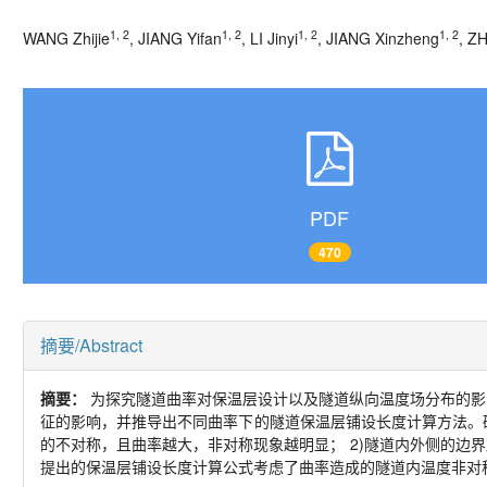
1, 2
1, 2
1, 2
1, 2
WANG Zhijie
, JIANG Yifan
, LI Jinyi
, JIANG Xinzheng
, Z
PDF
470
摘要/Abstract
摘要：
为探究隧道曲率对保温层设计以及隧道纵向温度场分布的影
征的影响，并推导出不同曲率下的隧道保温层铺设长度计算方法。
的不对称，且曲率越大，非对称现象越明显；
2)
隧道内外侧的边界
提出的保温层铺设长度计算公式考虑了曲率造成的隧道内温度非对