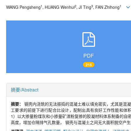
1
2
3
1
WANG Pengsheng
, HUANG Wenhui
, JI Ting
, FAN Zhihong
PDF
215
摘要/Abstract
摘要：
钢壳内浇筑的无法振捣的混凝土难以填充密实，尤其是混凝
工要求的前提下进行配合比设计，配制出具有良好工作性能和体
1
）以大掺量粉煤灰和小掺量矿渣粉复掺的胶凝材料体系制备的自
高度，增加仓隔排气孔数量， 钢壳与混凝土之间无大面积脱空产生