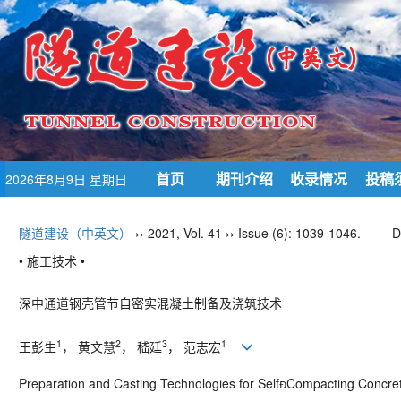
首页
期刊介绍
收录情况
投稿
2026年8月9日 星期日
隧道建设（中英文）
›› 2021, Vol. 41 ›› Issue (6): 1039-1046.
D
• 施工技术 •
深中通道钢壳管节自密实混凝土制备及浇筑技术
1
2
3
1
王彭生
， 黄文慧
， 嵇廷
， 范志宏
Preparation and Casting Technologies for Self

Compacting Concret