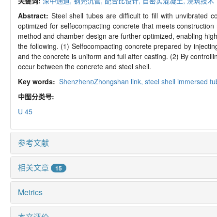
关键词:
深中通道,
钢壳沉管,
配合比设计,
自密实混凝土,
浇筑技术
Abstract:
Steel shell tubes are difficult to fill with unvibrat
optimized for self
compacting concrete that meets construction 
method and chamber design are further optimized, enabling high q
the following. (1) Self

compacting concrete prepared by injectin
and the concrete is uniform and full after casting. (2) By contro
occur between the concrete and steel shell.
Key words:
Shenzhen
Zhongshan link,
steel shell immersed t
中图分类号:
U 45
参考文献
相关文章
15
Metrics
本文评价