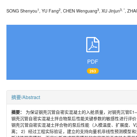
1
2
3
3, *
SONG Shenyou
, YU Fang
, CHEN Wenguang
, XU Jinjun
, ZHAO
PDF
263
摘要/Abstract
摘要：
为保证钢壳沉管自密实混凝土的入舱质量，对钢壳沉管
E1
钢壳沉管自密实混凝土拌合物泵后性能关键参数的敏感性进行评价
钢壳沉管自密实混凝土拌合物的泵后性能（入模温度、扩展度、
V
离；
2
）经过工程实际验证，建立的支持向量机非线性预测模型和