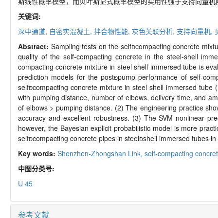
斯线性概率模型，而贝叶斯显式概率模型的实用性强于支持向量机
关键词:
深中通道,
自密实混凝土,
拌合物性能,
灰色关联分析,
支持向量机,
Abstract:
Sampling tests on the self
compacting concrete mixtu
quality of the self
-
compacting concrete in the steel
-
shell imme
compacting concrete mixture in steel shell immersed tube is eva
prediction models for the post

pump performance of self
-
comp
self

compacting concrete mixture in steel shell immersed tube (i
with pumping distance, number of elbows, delivery time, and amb
of elbows > pumping distance. (2) The engineering practice show
accuracy and excellent robustness. (3) The SVM nonlinear predi
however, the Bayesian explicit probabilistic model is more practi
self

compacting concrete pipes in steel

shell immersed tubes i
Key words:
Shenzhen-
Zhongshan Link,
self-
compacting concre
中图分类号:
U 45
参考文献