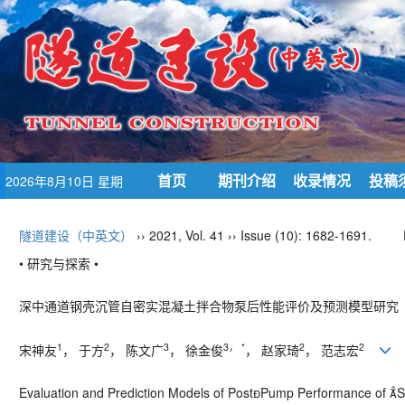
首页
期刊介绍
收录情况
投稿
2026年8月10日 星期
一
隧道建设（中英文）
›› 2021, Vol. 41 ›› Issue (10): 1682-1691.
• 研究与探索 •
深中通道钢壳沉管自密实混凝土拌合物泵后性能评价及预测模型研究
1
2
3
3， *
2
2
宋神友
， 于方
， 陈文广
， 徐金俊
， 赵家琦
， 范志宏
Evaluation and Prediction Models of Post
Pump Performance of

S