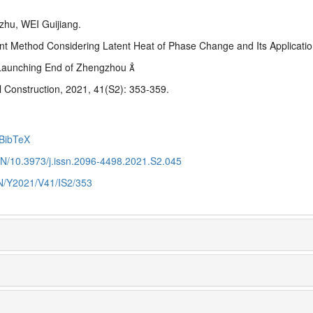
hu, WEI Guijiang.
t Method Considering Latent Heat of Phase Change and Its Application:
 Launching End of Zhengzhou 
l Construction, 2021, 41(S2): 353-359.
BibTeX
CN/10.3973/j.issn.2096-4498.2021.S2.045
CN/Y2021/V41/IS2/353