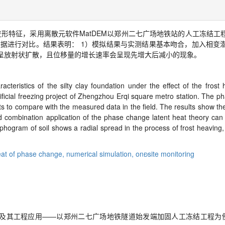
变形特征，采用离散元软件
MatDEM
以郑州二七广场地铁站的人工冻结工
数据进行对比。结果表明：
1
）模拟结果与实测结果基本吻合，加入相变
呈放射状扩散，且位移量的增长速率会呈现先增大后减小的现象。
cteristics of the silty clay foundation under the effect of the frost
tificial freezing project of Zhengzhou Erqi square metro station. The 
ts to compare with the measured data in the field. The results show th
and combination application of the phase change latent heat theory can 
 nephogram of soil shows a radial spread in the process of frost heavin
eat of phase change,
numerical simulation,
on
site monitoring
程应用——以郑州二七广场地铁隧道始发端加固人工冻结工程为例 [J]. 隧道建