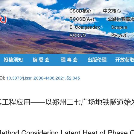
CSCD核心
中文核心
RCCSE(A+)
公路运输高质
Ei Compendex
Scopus
EBSCO
Pж(AJ)
投稿须知
编 委 会
理 事 会
出版伦理
开放获
OI:
10.3973/j.issn.2096-4498.2021.S2.045
其工程应用——以郑州二七广场地铁隧道始
ethod Considering Latent Heat of Phase C