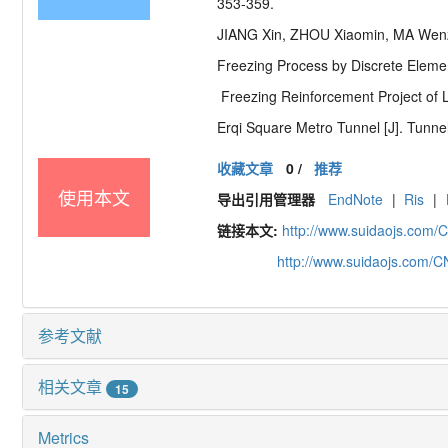
353-359.
JIANG Xin, ZHOU Xiaomin, MA Wenz
Freezing Process by Discrete Elemen
Freezing Reinforcement Project of
Erqi Square Metro Tunnel [J]. Tunne
收藏文章
0
/
推荐
使用本文
导出引用管理器
EndNote
|
Ris
|
链接本文:
http://www.suidaojs.com/
http://www.suidaojs.com/
参考文献
相关文章
15
Metrics