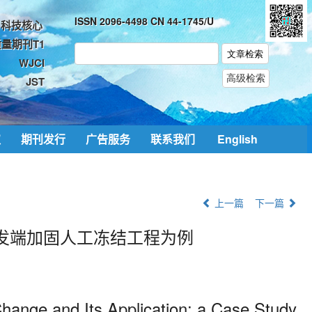
ISSN 2096-4498 CN 44-1745/U
科技核心
量期刊T1
WJCI
JST
取
期刊发行
广告服务
联系我们
English
上一篇
下一篇
发端加固人工冻结工程为例
hange and Its Application: a Case Study