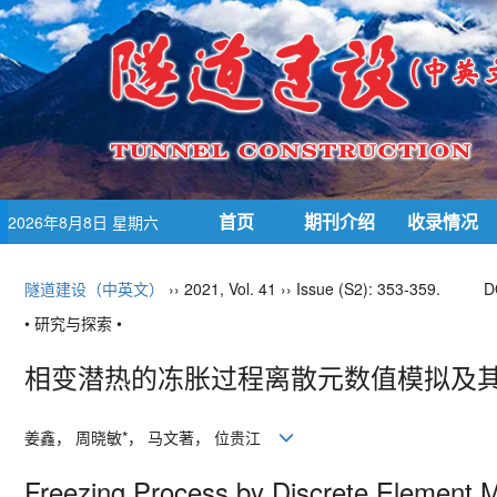
首页
期刊介绍
收录情况
2026年8月8日 星期六
隧道建设（中英文）
›› 2021, Vol. 41 ›› Issue (S2): 353-359.
D
• 研究与探索 •
相变潜热的冻胀过程离散元数值模拟及
姜鑫， 周晓敏
*
， 马文著， 位贵江
Freezing Process by Discrete Element M