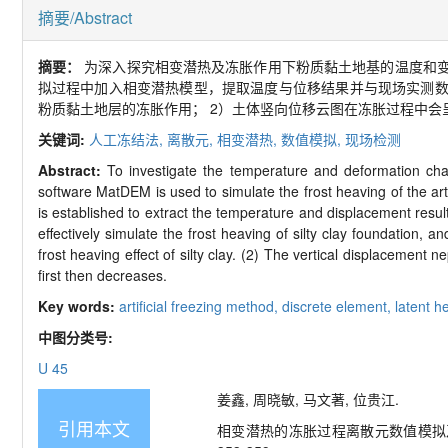
摘要/Abstract
摘要：
为深入探究相变潜热及冻胀作用下粉质黏土地基的温度和
拟过程中加入相变潜热模型，提取温度与位移结果并与现场实测
粉质黏土地层的冻胀作用；
2
）土体竖向位移云图在冻胀过程中会
关键词:
人工冻结法,
离散元,
相变潜热,
数值模拟,
现场检测
Abstract:
To investigate the temperature and deformation chara
software MatDEM is used to simulate the frost heaving of the ar
is established to extract the temperature and displacement resul
effectively simulate the frost heaving of silty clay foundation, 
frost heaving effect of silty clay. (2) The vertical displacement
first then decreases.
Key words:
artificial freezing method,
discrete element,
latent h
中图分类号:
U 45
姜鑫, 周晓敏, 马文著, 位贵江.
引用本文
相变潜热的冻胀过程离散元数值模拟及其工