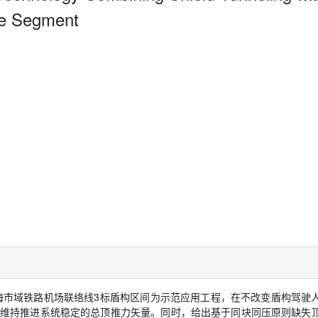
gle Segment
海市域铁路机场联络线
3
标盾构区间为示范应用工程，在不改变盾构驾驶
维持推进系统稳定的总顶推力矢量。同时，给出基于同块同压原则缺失