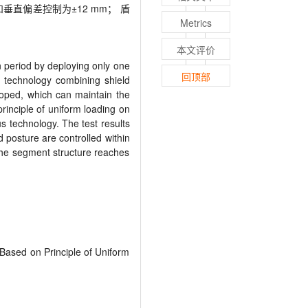
和垂直偏差控制为±
12 mm
； 盾
Metrics
本文评价
on period by deploying only one
回顶部
s technology combining shield
eloped, which can maintain the
principle of uniform loading on
ous technology. The test results
d posture are controlled within
 the segment structure reaches
Based on Principle of Uniform