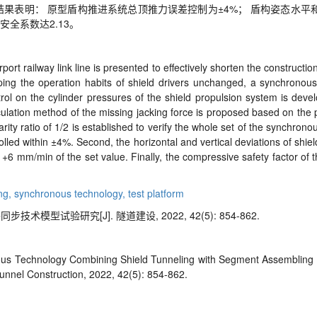
果表明： 原型盾构推进系统总顶推力误差控制为±
4%
； 盾构姿态水平
压安全系数达
2.13
。
port railway link line is presented to effectively shorten the constructi
ping the operation habits of shield drivers unchanged, a synchronou
trol on the cylinder pressures of the shield propulsion system is dev
calculation method of the missing jacking force is proposed based on the 
larity ratio of 1/2 is established to verify the whole set of the synchron
rolled within
±
4%. Second, the horizontal and vertical deviations of shiel
 +6 mm/min of the set value. Finally, the compressive safety factor of
ng,
synchronous technology,
test platform
型试验研究[J]. 隧道建设, 2022, 42(5): 854-862.
nous Technology Combining Shield Tunneling with Segment Assembling 
unnel Construction, 2022, 42(5): 854-862.