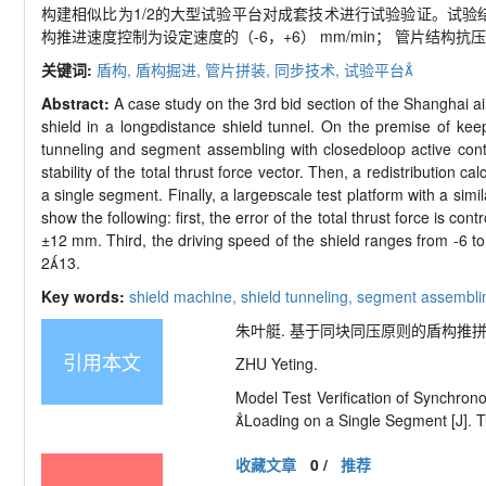
构建相似比为
1/2
的大型试验平台对成套技术进行试验验证。试验结
构推进速度控制为设定速度的（
-6
，
+6
）
mm/min
； 管片结构抗
关键词:
盾构,
盾构掘进,
管片拼装,
同步技术,
试验平台
Abstract:
A case study on the 3rd bid section of the Shanghai air
shield in a long
distance shield tunnel. On the premise of kee
tunneling and segment assembling with closed

loop active con
stability of the total thrust force vector. Then, a redistribution 
a single segment. Finally, a large

scale test platform with a simi
show the following: first, the error of the total thrust force is cont
±
12 mm. Third, the driving speed of the shield ranges from -6 to
2

13.
Key words:
shield machine,
shield tunneling,
segment assembli
朱叶艇. 基于同块同压原则的盾构推拼同步技术模
引用本文
ZHU Yeting.
Model Test Verification of Synchro
Loading on a Single Segment [J]. T
收藏文章
0
/
推荐