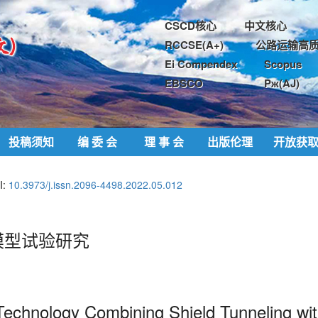
CSCD核心
中文核心
RCCSE(A+)
公路运输高质
Ei Compendex
Scopus
EBSCO
Pж(AJ)
投稿须知
编 委 会
理 事 会
出版伦理
开放获
I:
10.3973/j.issn.2096-4498.2022.05.012
模型试验研究
s Technology Combining Shield Tunneling 