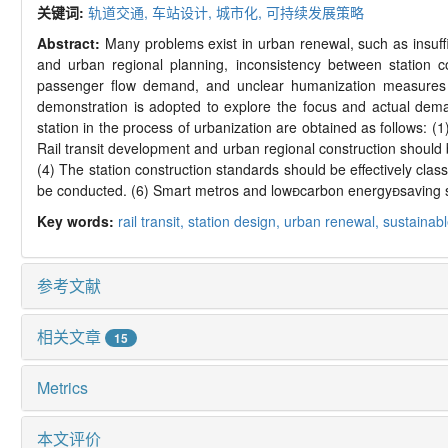
关键词:
轨道交通,
车站设计,
城市化,
可持续发展策略
Abstract:
Many problems exist in urban renewal, such as insuffic
and urban regional planning, inconsistency between station c
passenger flow demand, and unclear humanization measures b
demonstration is adopted to explore the focus and actual deman
station in the process of urbanization are obtained as follows: (
Rail transit development and urban regional construction should b
(4) The station construction standards should be effectively class
be conducted. (6) Smart metros and low

carbon energy

saving 
Key words:
rail transit,
station design,
urban renewal,
sustainab
参考文献
相关文章
15
Metrics
本文评价