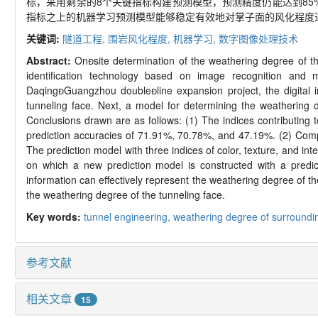
标，采用剩余的
8
个关键指标构建预测模型，预测精度仍能达到
85
指标之上的机器学习预测模型能够稳定有效地对掌子面的风化程度
关键词:
隧道工程,
围岩风化程度,
机器学习,
数字图像处理技术
Abstract:
On
site determination of the weathering degree of t
identification technology based on image recognition and
Daqing

Guangzhou double

line expansion project, the digital
tunneling face. Next, a model for determining the weathering d
Conclusions drawn are as follows: (1) The indices contributing t
prediction accuracies of 71.91%, 70.78%, and 47.19%. (2) Compa
The prediction model with three indices of color, texture, and int
on which a new prediction model is constructed with a predic
information can effectively represent the weathering degree of th
the weathering degree of the tunneling face.
Key words:
tunnel engineering,
weathering degree of surroundi
参考文献
相关文章
15