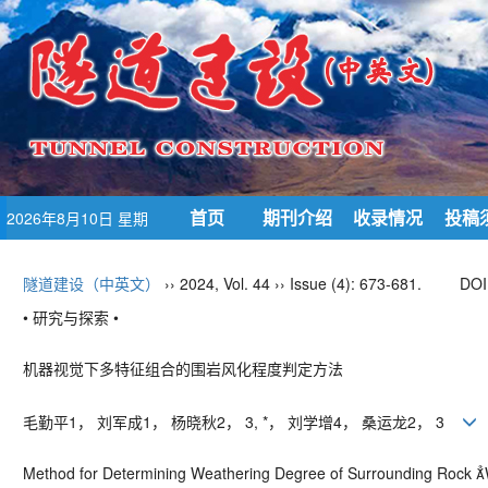
首页
期刊介绍
收录情况
投稿
2026年8月10日 星期
一
隧道建设（中英文）
›› 2024, Vol. 44 ›› Issue (4): 673-681.
DOI
• 研究与探索 •
机器视觉下多特征组合的围岩风化程度判定方法
毛勤平
1
， 刘军成
1
， 杨晓秋
2
，
3, *
， 刘学增
4
， 桑运龙
2
，
3
Method for Determining Weathering Degree of Surrounding Rock 